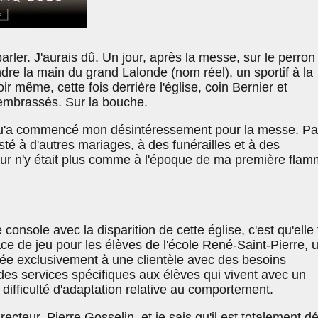
parler. J'aurais dû. Un jour, après la messe, sur le perron
rendre la main du grand Lalonde (nom réel), un sportif à la
oir même, cette fois derrière l'église, coin Bernier et
 embrassés. Sur la bouche.
 qu'a commencé mon désintéressement pour la messe. Par
sisté à d'autres mariages, à des funérailles et à des
r n'y était plus comme à l'époque de ma première flam
onsole avec la disparition de cette église, c'est qu'elle 
ce de jeu pour les élèves de l'école René-Saint-Pierre, 
iée exclusivement à une clientèle avec des besoins
e des services spécifiques aux élèves qui vivent avec un
ifficulté d'adaptation relative au comportement.
ecteur, Pierre Gosselin, et je sais qu'il est totalement d