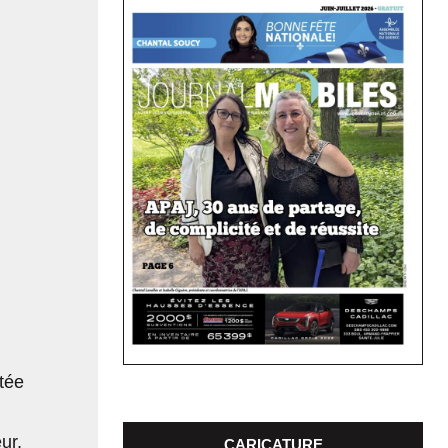
tée
ur,
CARICATURE