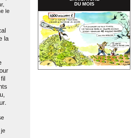
DU MOIS
r,
e le
cal
e la
e
our
il
nts
u,
ur.
se
je