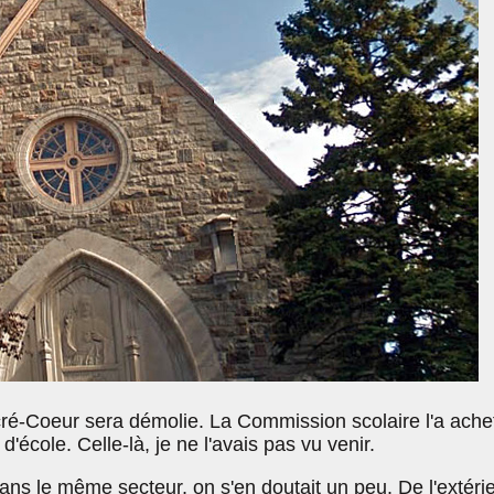
acré-Coeur sera démolie. La Commission scolaire l'a ache
d'école. Celle-là, je ne l'avais pas vu venir.
dans le même secteur, on s'en doutait un peu. De l'extérie