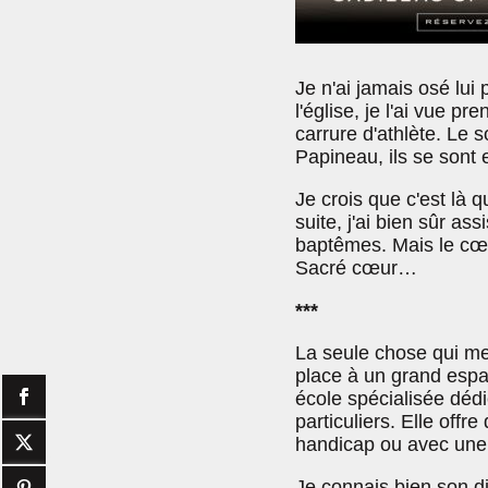
Je n'ai jamais osé lui 
l'église, je l'ai vue p
carrure d'athlète. Le s
Papineau, ils se sont
Je crois que c'est là
suite, j'ai bien sûr as
baptêmes. Mais le cœu
Sacré cœur…
***
La seule chose qui me c
place à un grand espa
école spécialisée déd
particuliers. Elle offr
handicap ou avec une d
Je connais bien son dir