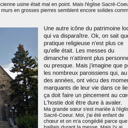
ncienne usine était mal en point. Mais l'église Sacré-Coeu
s murs en grosses pierres semblent encore solides comm
Une autre icône du patrimoine lo
qui va disparaître. Ok, on sait qu
pratique religieuse n'est plus ce
qu'elle était. Les messes du
dimanche n'attirent plus personn
ou presque. Mais j'imagine que p
les nombreux paroissiens qui, au f
des années, ont vécu des mome
marquants de leur vie dans ce lie
ça doit faire un pincement au cœ
L'hostie doit être dure à avaler.
Ma grande sœur s'est mariée à l'égli
Sacré-Coeur. Moi, j'ai été enfant de
chœur et on m'a congédié parce que 
baillais durant la messe. Mais j'y ai