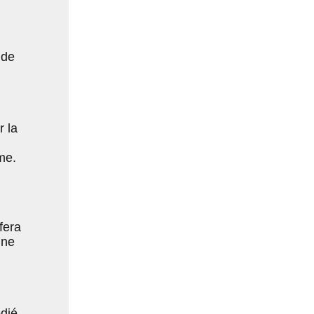
 de
 la
me.
fera
une
édié