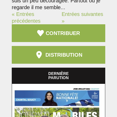
suis un peu découragée. Partout où je
regarde il me semble...
« Entrées
Entrées suivantes
précédentes
»
CONTRIBUER
DISTRIBUTION
DERNIÈRE
PARUTION