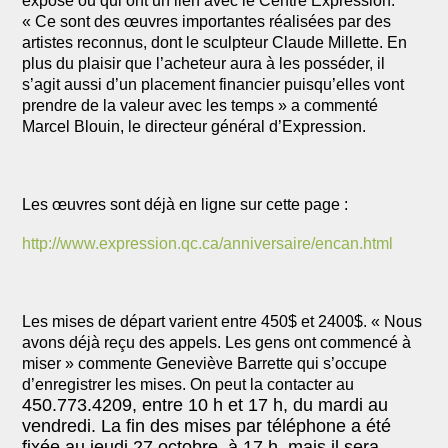
exposé ou qui ont un lien avec le Centre Expression.
« Ce sont des œuvres importantes réalisées par des
artistes reconnus, dont le sculpteur Claude Millette. En
plus du plaisir que l’acheteur aura à les posséder, il
s’agit aussi d’un placement financier puisqu’elles vont
prendre de la valeur avec les temps » a commenté
Marcel Blouin, le directeur général d’Expression.
Les œuvres sont déjà en ligne sur cette page :
http://www.expression.qc.ca/anniversaire/encan.html
Les mises de départ varient entre 450$ et 2400$. « Nous
avons déjà reçu des appels. Les gens ont commencé à
miser » commente Geneviève Barrette qui s’occupe
d’enregistrer les mises. On peut la contacter au
450.773.4209, entre 10 h et 17 h, du mardi au
vendredi.
La f
in des mises par téléphone
a été
fixée au
jeudi 27 octobre, à 17 h,
mais il sera