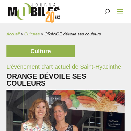
Accueil
>
Cultures
>
ORANGE dévoile ses couleurs
Culture
L'événement d'art actuel de Saint-Hyacinthe
ORANGE DÉVOILE SES
COULEURS