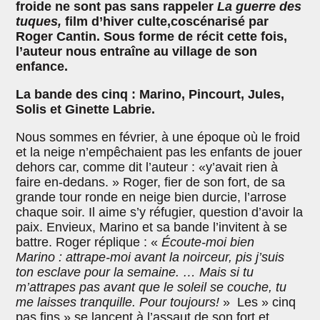
froide ne sont pas sans rappeler
La guerre des
tuques,
film d’hiver culte,coscénarisé par
Roger Cantin. Sous forme de récit cette fois,
l’auteur nous entraîne au village de son
enfance.
La bande des cinq : Marino, Pincourt, Jules,
Solis et Ginette Labrie.
Nous sommes en février, à une époque où le froid
et la neige n’empêchaient pas les enfants de jouer
dehors car, comme dit l’auteur : «y’avait rien à
faire en-dedans. » Roger, fier de son fort, de sa
grande tour ronde en neige bien durcie, l’arrose
chaque soir. Il aime s’y réfugier, question d’avoir la
paix. Envieux, Marino et sa bande l’invitent à se
battre. Roger réplique : «
Écoute-moi bien
Marino : attrape-moi avant la noirceur, pis j’suis
ton esclave pour la semaine. … Mais si tu
m’attrapes pas avant que le soleil se couche, tu
me laisses tranquille. Pour toujours!
» Les » cinq
pas fins » se lancent à l’assaut de son fort et