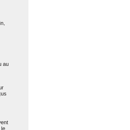
n,
u au
ur
çus
vent
 le