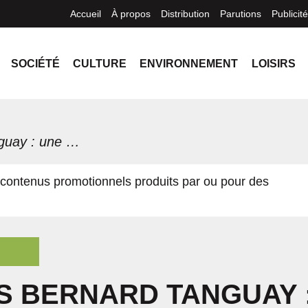
Accueil
À propos
Distribution
Parutions
Publicité
SOCIÉTÉ
CULTURE
ENVIRONNEMENT
LOISIRS
Meubles Bernard Tanguay : une histoire familiale qui débute en 1973
contenus promotionnels produits par ou pour des
 BERNARD TANGUAY 