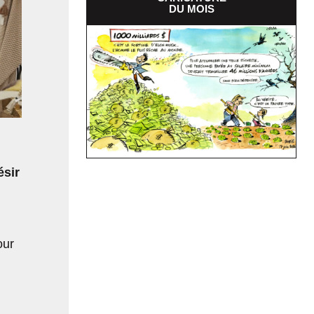
DU MOIS
ésir
our