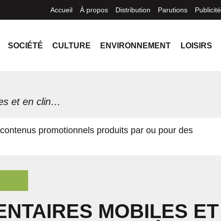
Accueil
À propos
Distribution
Parutions
Publicité
SOCIÉTÉ
CULTURE
ENVIRONNEMENT
LOISIRS
Soins dentaires mobiles et en clinique : une hygiène buccale accessible à tous
contenus promotionnels produits par ou pour des
ENTAIRES MOBILES ET