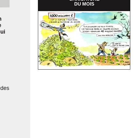
DU MOIS
n
e
ui
 des