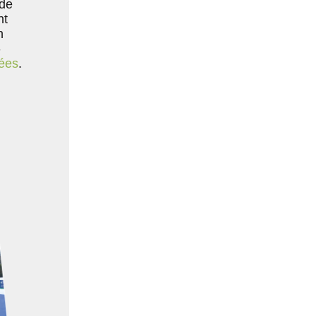
 de
nt
n
-
ées
.