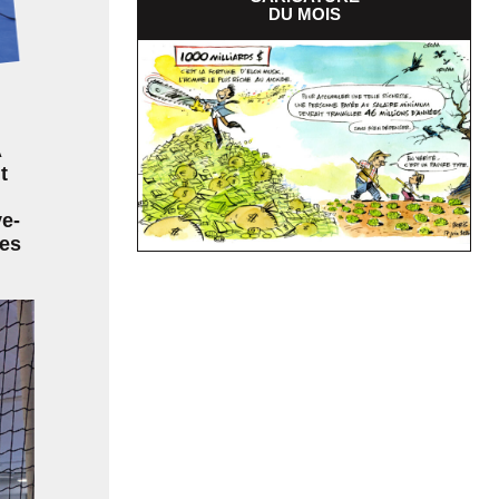
DU MOIS
À
t
ve-
les