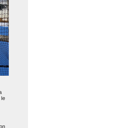
a
 le
ion