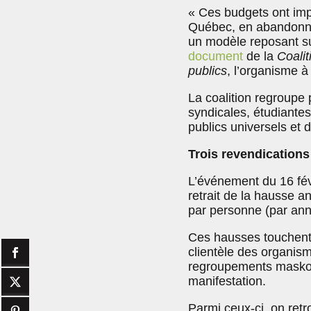
« Ces budgets ont imp
Québec, en abandonnan
un modèle reposant sur
document
de la
Coalit
publics
, l’organisme à 
La coalition regroupe
syndicales, étudiantes
publics universels et d
Trois revendications
L’événement du 16 févr
retrait de la hausse a
par personne (par anné
Ces hausses touchent t
clientèle des organis
regroupements maskouta
manifestation.
Parmi ceux-ci, on ret