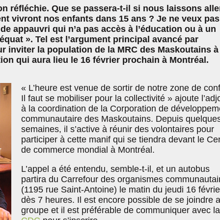
ion réfléchie. Que se passera-t-il si nous laissons alle
t vivront nos enfants dans 15 ans ? Je ne veux pas
nde appauvri qui n’a pas accès à l’éducation ou à un
quat ». Tel est l’argument principal avancé par
r inviter la population de la MRC des Maskoutains à
on qui aura lieu le 16 février prochain à Montréal.
« L’heure est venue de sortir de notre zone de conf
Il faut se mobiliser pour la collectivité » ajoute l’adj
à la coordination de la Corporation de développem
communautaire des Maskoutains. Depuis quelque
semaines, il s’active à réunir des volontaires pour
participer à cette manif qui se tiendra devant le Ce
de commerce mondial à Montréal.
L’appel a été entendu, semble-t-il, et un autobus
partira du Carrefour des organismes communautai
(1195 rue Saint-Antoine) le matin du jeudi 16 févrie
dès 7 heures. Il est encore possible de se joindre 
groupe et il est préférable de communiquer avec la