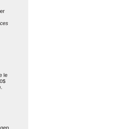
er
ices
e le
00$
.
égep