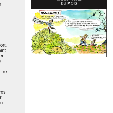
DU MOIS
r
ort.
oint
ent
s
ntre
res
r
au