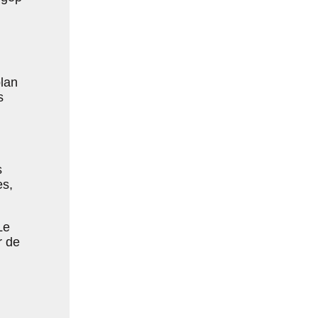
plan
s
n
s
es,
Le
r de