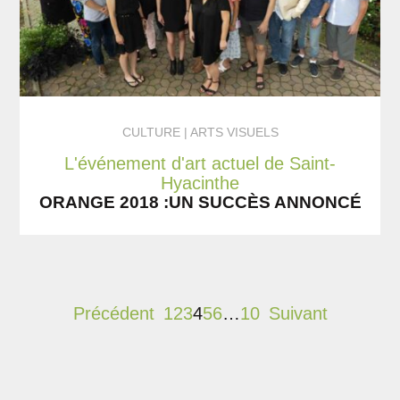
CULTURE
ARTS VISUELS
L'événement d'art actuel de Saint-
Hyacinthe
ORANGE 2018 :UN SUCCÈS ANNONCÉ
Précédent
1
2
3
4
5
6
…
10
Suivant