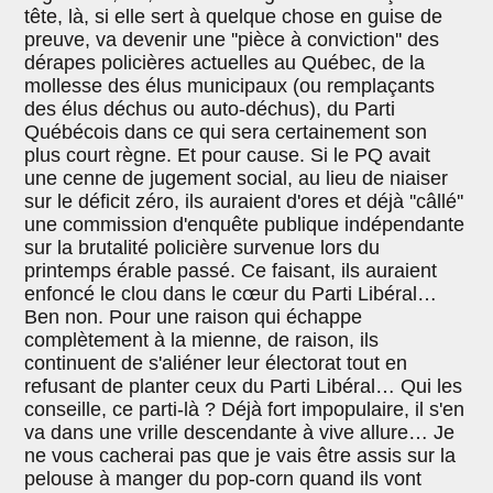
tête, là, si elle sert à quelque chose en guise de
preuve, va devenir une ''pièce à conviction'' des
dérapes policières actuelles au Québec, de la
mollesse des élus municipaux (ou remplaçants
des élus déchus ou auto-déchus), du Parti
Québécois dans ce qui sera certainement son
plus court règne. Et pour cause. Si le PQ avait
une cenne de jugement social, au lieu de niaiser
sur le déficit zéro, ils auraient d'ores et déjà ''câllé''
une commission d'enquête publique indépendante
sur la brutalité policière survenue lors du
printemps érable passé. Ce faisant, ils auraient
enfoncé le clou dans le cœur du Parti Libéral…
Ben non. Pour une raison qui échappe
complètement à la mienne, de raison, ils
continuent de s'aliéner leur électorat tout en
refusant de planter ceux du Parti Libéral… Qui les
conseille, ce parti-là ? Déjà fort impopulaire, il s'en
va dans une vrille descendante à vive allure… Je
ne vous cacherai pas que je vais être assis sur la
pelouse à manger du pop-corn quand ils vont