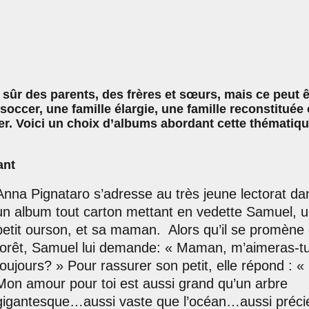
n sûr des parents, des frères et sœurs, mais ce peut ê
soccer, une famille élargie, une famille reconstituée
ier. Voici un choix d’albums abordant cette thématiq
ant
Anna Pignataro s’adresse au très jeune lectorat da
un album tout carton mettant en vedette Samuel, 
petit ourson, et sa maman. Alors qu’il se promène
forêt, Samuel lui demande: « Maman, m’aimeras-t
toujours? » Pour rassurer son petit, elle répond : «
Mon amour pour toi est aussi grand qu’un arbre
gigantesque…aussi vaste que l’océan…aussi préci