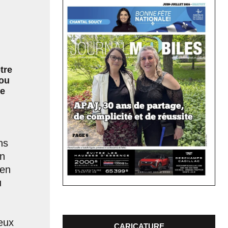
tre
 ou
ue
ns
un
 en
u
eux
CARICATURE