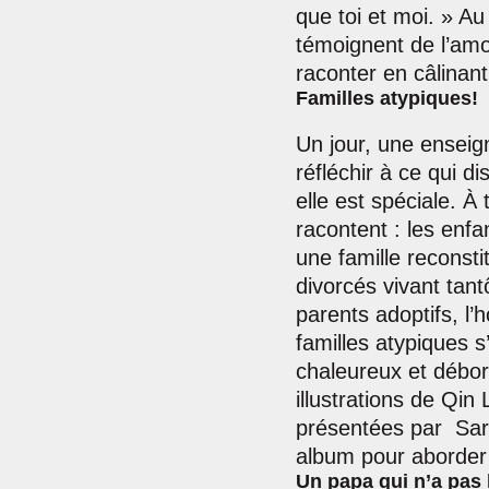
que toi et moi. » Au
témoignent de l’amo
raconter en câlinant
Familles atypiques!
Un jour, une ensei
réfléchir à ce qui di
elle est spéciale. À 
racontent : les enfan
une famille reconsti
divorcés vivant tantô
parents adoptifs, l’
familles atypiques 
chaleureux et débor
illustrations de Qin
présentées par Sar
album pour aborder l
Un papa qui n’a pas l