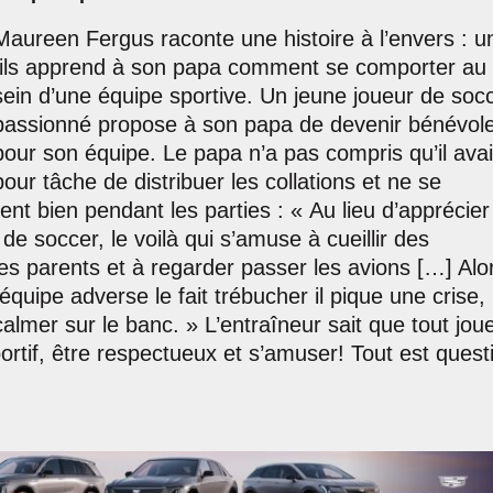
Maureen Fergus raconte une histoire à l’envers : u
fils apprend à son papa comment se comporter au
sein d’une équipe sportive. Un jeune joueur de soc
passionné propose à son papa de devenir bénévol
pour son équipe. Le papa n’a pas compris qu’il avai
pour tâche de distribuer les collations et ne se
nt bien pendant les parties : « Au lieu d’apprécier
 de soccer, le voilà qui s’amuse à cueillir des
 les parents et à regarder passer les avions […] Alo
équipe adverse le fait trébucher il pique une crise,
 calmer sur le banc. » L’entraîneur sait que tout jou
sportif, être respectueux et s’amuser! Tout est quest