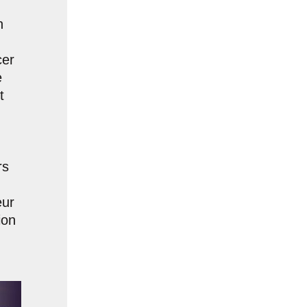
n
cer
e
t
rs
eur
ion