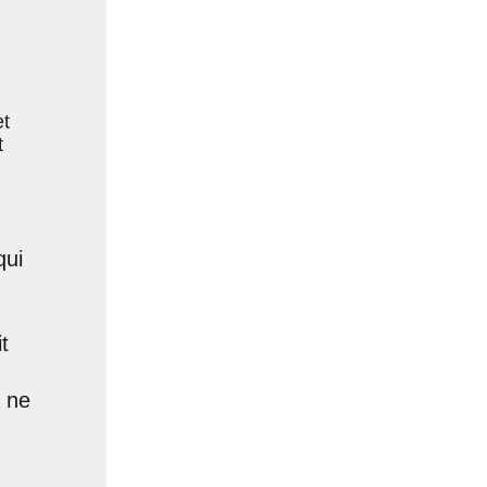
et
t
qui
t
 ne