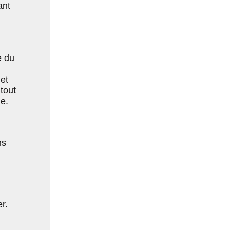
ant
e du
et
 tout
ge.
ns
r.