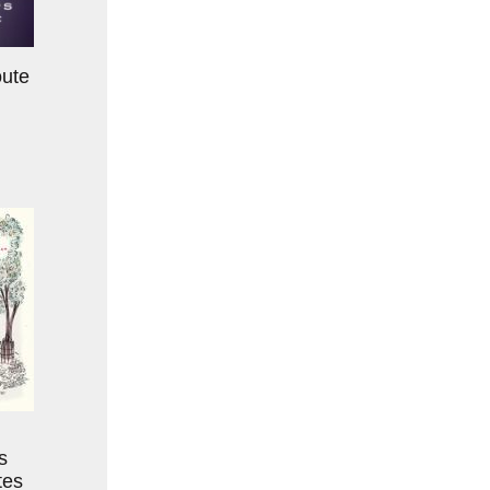
oute
s
tes