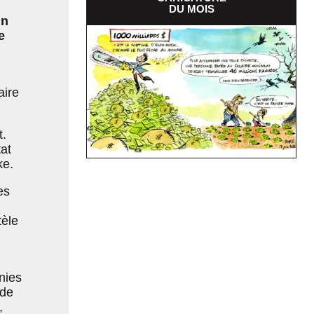
DU MOIS
un
e
aire
t.
tat
ke.
es
tèle
nies
 de
,