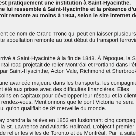
st pratiquement une institution à Saint-Hyacinthe.
ne lui ressemble à Saint-Hyacinthe et la présence d’
it remonte au moins à 1904, selon le site internet d
ment ce nom de Grand Tronc qui peut en laisser plusieurs
tte appellation remonte au tout début du transport ferrovi
rrivé à Saint-Hyacinthe à la fin de 1848. À l’époque, la S
Railroad projetait de relier Montréal et Portland dans l’é
par Saint-Hyacinthe, Acton Vale, Richmond et Sherbroo
d’une avancée majeure dans les transports, les compagni
t été aux prises avec des difficultés financières. Elles
ins en capitaux pour développer leur réseau et la clien
u rendez-vous. Mentionnons que le pont Victoria ne sera
e
i qu’on qualifiait de 8
merveille du monde.
y prendra la relève en 1853 en fusionnant cinq compag
la St. Lawrence and Atlantic Railroad. L’objectif premier
e relier les villes de Toronto et de Montréal. Par la suite