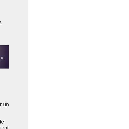
s
r un
de
hent