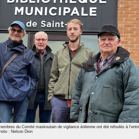
 membres du Comité maskoutain de vigilance éolienne ont été refoulés à l’entr
Photo : Nelson Dion