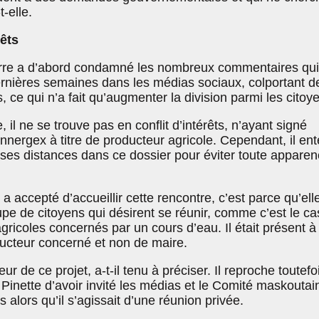
t-elle.
rêts
erre a d’abord condamné les nombreux commentaires qui
ernières semaines dans les médias sociaux, colportant d
ce qui n’a fait qu’augmenter la division parmi les citoy
, il ne se trouve pas en conflit d’intérêts, n’ayant signé
nergex à titre de producteur agricole. Cependant, il en
es distances dans ce dossier pour éviter toute apparen
e a accepté d’accueillir cette rencontre, c’est parce qu’elle
oupe de citoyens qui désirent se réunir, comme c’est le ca
gricoles concernés par un cours d’eau. Il était présent à 
ducteur concerné et non de maire.
veur de ce projet, a-t-il tenu à préciser. Il reproche toutefo
 Pinette d’avoir invité les médias et le Comité maskoutai
 alors qu’il s’agissait d’une réunion privée.