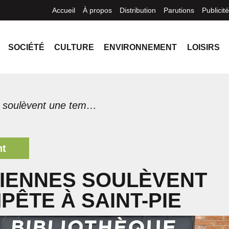
Accueil
À propos
Distribution
Parutions
Publicité
SOCIÉTÉ
CULTURE
ENVIRONNEMENT
LOISIRS
Des éoliennes soulèvent une tempête à Saint-Pie
nt
IENNES SOULÈVENT
PÊTE À SAINT-PIE