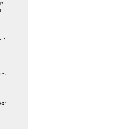
-Pie.
i
u 7
des
ser