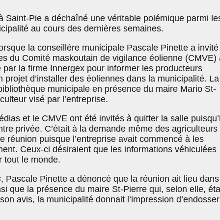
 à Saint-Pie a déchaîné une véritable polémique parmi le
icipalité au cours des dernières semaines.
rsque la conseillère municipale Pascale Pinette a invité
s du Comité maskoutain de vigilance éolienne (CMVE) 
 par la firme Innergex pour informer les producteurs
 projet d’installer des éoliennes dans la municipalité. La
 bibliothèque municipale en présence du maire Mario St-
ulteur visé par l’entreprise.
dias et le CMVE ont été invités à quitter la salle puisqu’i
ntre privée. C’était à la demande même des agriculteurs
te réunion puisque l’entreprise avait commencé à les
ment. Ceux-ci désiraient que les informations véhiculées
 tout le monde.
s
, Pascale Pinette a dénoncé que la réunion ait lieu dans
si que la présence du maire St-Pierre qui, selon elle, éta
À son avis, la municipalité donnait l’impression d’endosser