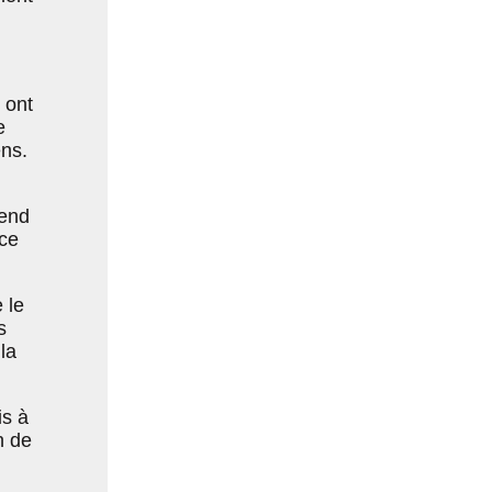
 ont
e
ens.
tend
ce
 le
s
la
is à
n de