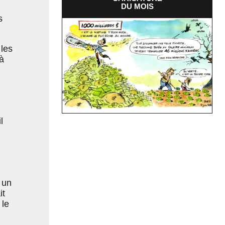
DU MOIS
s
 les
à
l
 un
it
 le