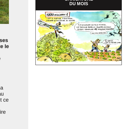
DU MOIS
uses
e le
e
sa
au
t ce
ire