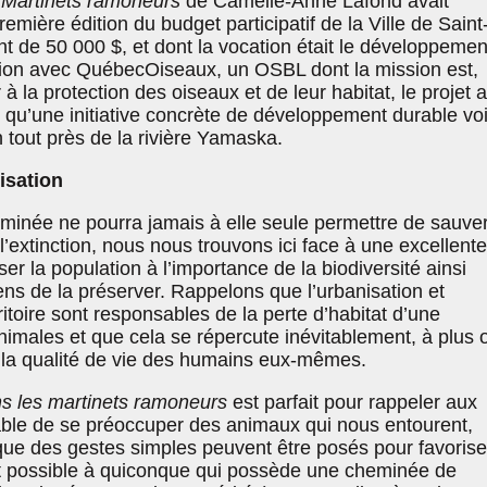
 Martinets ramoneurs
de Camélie-Anne Lafond avait
emière édition du budget participatif de la Ville de Saint
t de 50 000 $, et dont la vocation était le développemen
tion avec QuébecOiseaux, un OSBL dont la mission est,
r à la protection des oiseaux et de leur habitat, le projet a
qu’une initiative concrète de développement durable voi
 tout près de la rivière Yamaska.
isation
minée ne pourra jamais à elle seule permettre de sauver
’extinction, nous nous trouvons ici face à une excellente
er la population à l’importance de la biodiversité ainsi
ns de la préserver. Rappelons que l’urbanisation et
toire sont responsables de la perte d’habitat d’une
nimales et que cela se répercute inévitablement, à plus 
 la qualité de vie des humains eux-mêmes.
s les martinets ramoneurs
est parfait pour rappeler aux
table de se préoccuper des animaux qui nous entourent,
 que des gestes simples peuvent être posés pour favorise
 est possible à quiconque qui possède une cheminée de