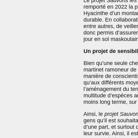
Le projet
Sauvons les
remporté en 2022 la pr
Hyacinthe d’un montan
durable. En collabora
entre autres, de veille
donc permis d’assurer 
jour en sol maskoutain
Un projet de sensibil
Bien qu’une seule che
martinet ramoneur de l
manière de conscientis
qu’aux différents moye
l’aménagement du terri
multitude d’espèces a
moins long terme, sur
Ainsi, le
projet Sauvon
gens qu’il est souhai
d’une part, et surtout
leur survie. Ainsi, il