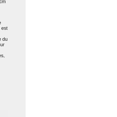
 cm
e
 est
e du
ur
es,