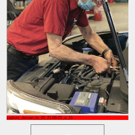
capture_decran_le_20_21-09-23_a_16