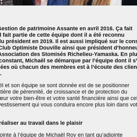
Gestion de patrimoine Assante en avril 2016. Ça fait
 fait partie de cette équipe dont il a été reconnu
 président en 2019. Il est aussi impliqué sur le cons
Club Optimiste Douville ainsi que président d’honne
’Association des Stomisés Richelieu-Yamaska. En pl
nstant, Michaël se démarque par l’équipe dont il s
nées où chacun des membres est à l’écoute des clien
.
l et son équipe se sont donnée est de se positionner
ère de pérennité, de croissance et de protection du
œur votre bien-être et votre santé financière ainsi que ce
nvestissement qui vous conduira encore plus loin dans vo
éaliser au travail dans le plaisir
ointe à l’équipe de Michaël Roy en tant qu’adjointe