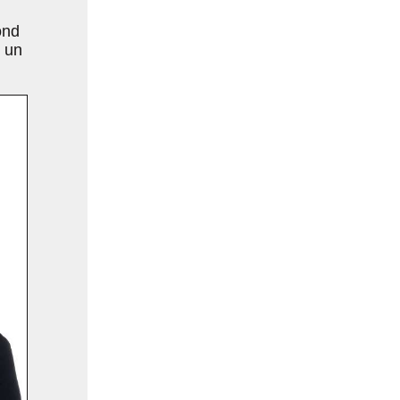
ond
t un