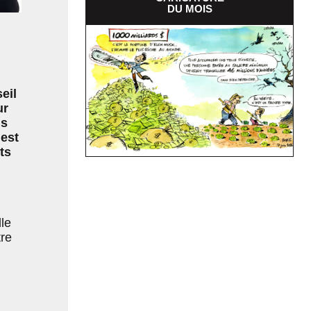
DU MOIS
eil
ur
us
’est
ts
lle
tre