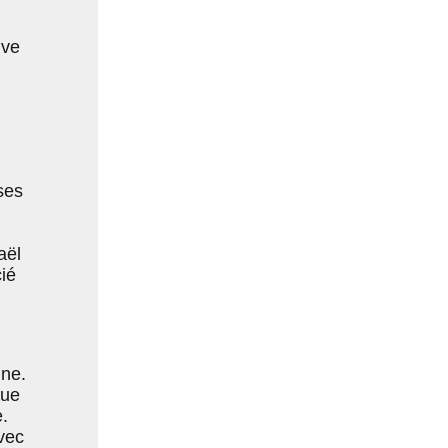
ive
ses
aël
cié
ine.
que
.
avec