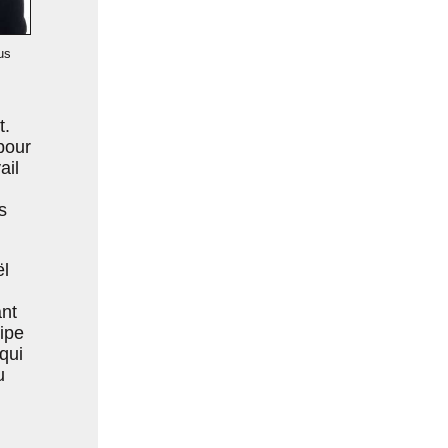
us
t.
pour
ail
s
ël
ant
uipe
qui
u