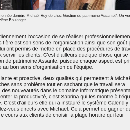
ionnée derrière Michaël Roy de chez Gestion de patrimoine Assante?. On vo
lène Boulanger.
diennement l’occasion de se réaliser professionnellemen
us fière est son sens de l’organisation ainsi que son goût 
i lui ont permis de mettre en place des procédures de trav
 servir les clients. C’est d’ailleurs quelque chose qui se
 de patrimoine Assante, puisque chaque aspect est pri
 au bon sens d’organisation de l’équipe.
illante et proactive, deux qualités qui permettent à Micha
ches sans problème tout en sachant que le travail sera
 a des nouveautés dans le domaine informatique présent
enter la productivité, c’est Sabrina qui les montre à l’éq
. C’est d’ailleurs elle qui a instauré le système Calendly 
endez-vous directs avec Michaël. Cela permet de gagner d
re cours aux clients de choisir la plage horaire qui leur