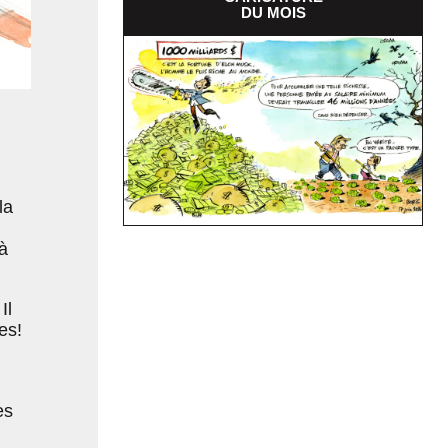
DU MOIS
la
 à
Il
es!
es