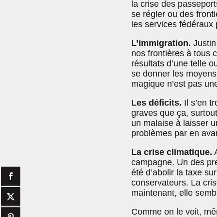
la crise des passepor
se régler ou des front
les services fédéraux 
L’immigration.
Justin 
nos frontières à tous 
résultats d’une telle 
se donner les moyens 
magique n’est pas une
Les déficits.
Il s’en t
graves que ça, surtout
un malaise à laisser u
problèmes par en avan
La crise climatique.
A
campagne. Un des pre
été d’abolir la taxe s
conservateurs. La cris
maintenant, elle semble
Comme on le voit, mê