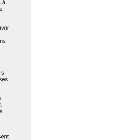
 à
e
vrir
ans
rs
 ses
e
a
s
sent