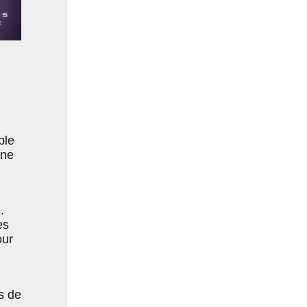
ble
une
.
es
our
s de