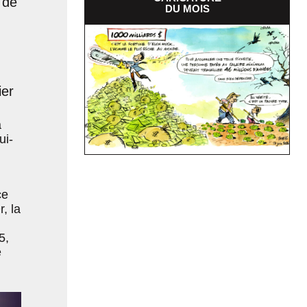
 de
DU MOIS
ier
a
ui-
ce
, la
5,
e