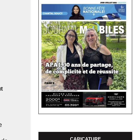
t
e
CARICATURE