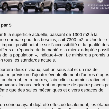
 par 5
ar 5 la superficie actuelle, passant de
1300 m2 à la
ce normale pour les besoins, soit 7300 m2
. «
Une telle
mpact positif notable sur l’accessibilité et la qualité des
offerts et répondra de la manière la mieux adaptée possi
 de la population », indique-t–on. Le ministre a promis 
 tous les standards actuels.
ortera deux niveaux, soit un sous-sol et un rez-de-
çu en prévision d’ajouter éventuellement d’autres étages
cheront, entre autres, l’aire clinico-administrative et l
 nouveaux locaux incluront un garage de quatre places p
ême que des salles mécaniques et divers espaces de
l.
ion sérieux ayant déjà été effectué localement, les étape