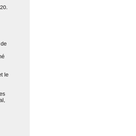
020.
 de
é
t le
es
al,