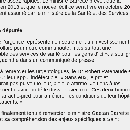
tre assez rapides. Le ministre Barrette prévoit que la
en 2018 et que le nouvel édifice sera livré en octobre 2
ent assumé par le ministère de la Santé et des Services
a députée
 l’urgence représente non seulement un investissement
dollars pour notre communauté, mais surtout une
able des services de santé pour les gens d’ici », a soulign
-Hyacinthe dans un communiqué de presse.
̀ remercier les urgentologues, le Dr Robert Patenaude e
r leur appui indéfectible. « Sans eux, le projet
t pas pu voir le jour, a-t-elle affirmé. Je tiens à les
ment d’avoir porté le dossier avec moi. Ces deux homm
d’arrache-pied pour améliorer les conditions de leur hôpit
patients. »
finalement tenu à remercier le ministre Gaétan Barrette
et sa compréhension des enjeux spécifiques à Saint-