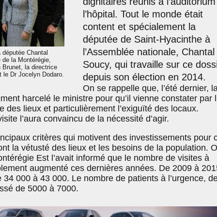
dignitaires réunis à l’auditorium
l’hôpital. Tout le monde était
content et spécialement la
députée de Saint-Hyacinthe à
l’Assemblée nationale, Chantal
a députée Chantal
 de la Montérégie,
Soucy, qui travaille sur ce doss
 Brunet, la directrice
 le Dr Jocelyn Dodaro.
depuis son élection en 2014.
On se rappelle que, l’été dernier, l
ment harcelé le ministre pour qu’il vienne constater par l
 des lieux et particulièrement l’exiguïté des locaux.
isite l’aura convaincu de la nécessité d’agir.
incipaux critères qui motivent des investissements pour 
ont la vétusté des lieux et les besoins de la population. Or
térégie Est l’avait informé que le nombre de visites à
ablement augmenté ces dernières années. De 2009 à 201
de 34 000 à 43 000.
Le nombre de patients à l’urgence, d
assé de 5000 à 7000.