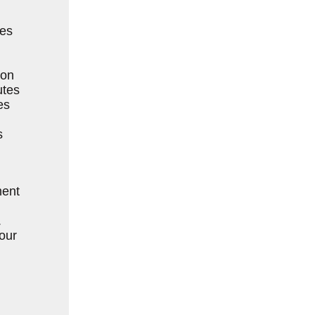
ces
ion
utes
es
s
ment
.
our