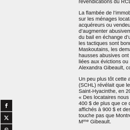
revendications du RC
La flambée de l’immob
sur les ménages locata
acquéreurs ou vendeur
d’augmenter abusivemen
du bail en échange d’u
les tactiques sont bo
Maskoutains, les dem
hausses abusives ont 
liées aux évictions o
Alexandra Gibeault, 
Un peu plus tôt cette
(SCHL) révélait que l
Saint-Hyacinthe, en 2
« Des locataires nous 
400 $ de plus que ce qu
affichés à 900 $ et de
touche pas que Montré
me
M
Gibeault.