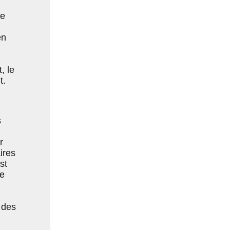
Le
en
, le
t.
s
r
ires
st
de
 des