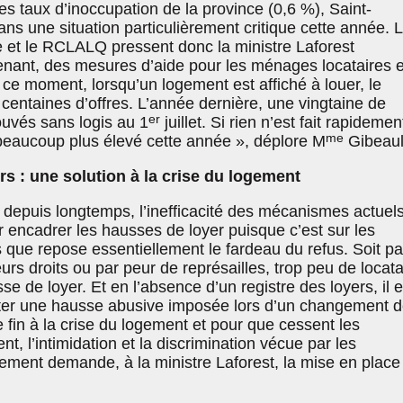
es taux d’inoccupation de la province (0,6 %), Saint-
ns une situation particulièrement critique cette année. 
et le RCLALQ pressent donc la ministre Laforest
tenant, des mesures d’aide pour les ménages locataires 
n ce moment, lorsqu’un logement est affiché à louer, le
s centaines d’offres. L’année dernière, une vingtaine de
er
uvés sans logis au 1
juillet. Si rien n’est fait rapidement
me
beaucoup plus élevé cette année », déplore M
Gibeaul
rs : une solution à la crise du logement
epuis longtemps, l’inefficacité des mécanismes actuel
r encadrer les hausses de loyer puisque c’est sur les
 que repose essentiellement le fardeau du refus. Soit pa
s droits ou par peur de représailles, trop peu de locata
e de loyer. Et en l’absence d’un registre des loyers, il e
tester une hausse abusive imposée lors d’un changement 
e fin à la crise du logement et pour que cessent les
nt, l’intimidation et la discrimination vécue par les
pement demande, à la ministre Laforest, la mise en place