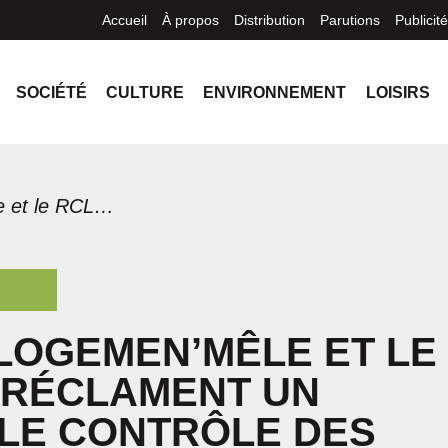
Accueil
À propos
Distribution
Parutions
Publicité
SOCIÉTÉ
CULTURE
ENVIRONNEMENT
LOISIRS
Comité Logemen’mêle et le RCLALQ réclament un véritable contrôle des loyers
LOGEMEN’MÊLE ET LE
 RÉCLAMENT UN
LE CONTRÔLE DES