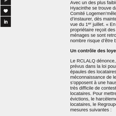
Avec un des plus faibl
Hyacinthe se trouve da
Comité Logemen’mêle 
d’instaurer, dès main
er
vue du 1
juillet. « E
propriétaire reçoit de
ménages se sont retro
nombre risque d’être 
Un contrôle des loye
Le RCLALQ dénonce, d
prévus dans la loi pou
épaules des locataires
méconnaissance de leur
s’opposent à une hauss
très difficile de con
locataires. Pour mettr
évictions, le harcèleme
locataires, le Regrou
mesures suivantes :