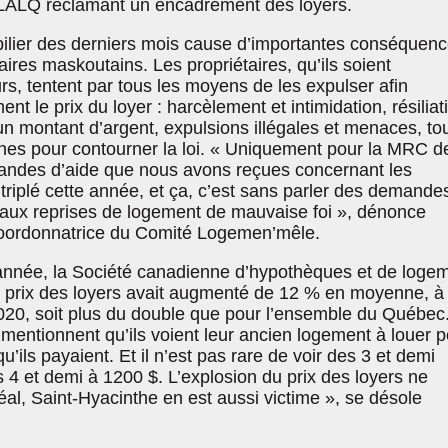
LALQ réclamant un encadrement des loyers.
ilier des derniers mois cause d’importantes conséquen
ires maskoutains. Les propriétaires, qu’ils soient
s, tentent par tous les moyens de les expulser afin
t le prix du loyer : harcèlement et intimidation, résiliat
n montant d’argent, expulsions illégales et menaces, to
nnes pour contourner la loi. « Uniquement pour la MRC d
andes d’aide que nous avons reçues concernant les
triplé cette année, et ça, c’est sans parler des demande
u aux reprises de logement de mauvaise foi », dénonce
coordonnatrice du Comité Logemen’mêle.
 année, la Société canadienne d’hypothèques et de loge
e prix des loyers avait augmenté de 12 % en moyenne, à
020, soit plus du double que pour l’ensemble du Québec
mentionnent qu’ils voient leur ancien logement à louer p
’ils payaient. Et il n’est pas rare de voir des 3 et demi
s 4 et demi à 1200 $. L’explosion du prix des loyers ne
al, Saint-Hyacinthe en est aussi victime », se désole