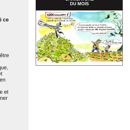
DU MOIS
i ce
être
que,
t
 en
e et
ener