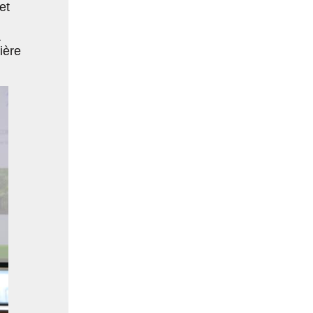
et
a
ière