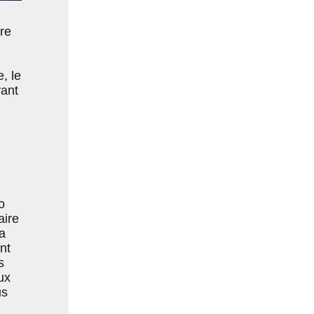
tre
, le
vant
o
aire
a
nt
s
ux
us