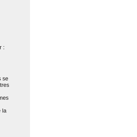
 :
s se
tres
smes
 la