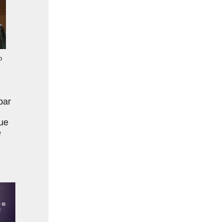
o
par
que
e