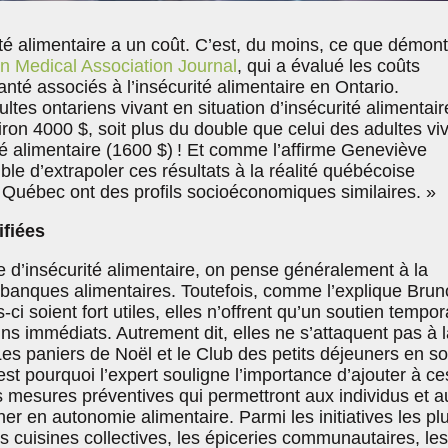
rité alimentaire a un coût. C’est, du moins, ce que démon
n Medical Association Journal
, qui a évalué les coûts
té associés à l’insécurité alimentaire en Ontario.
ltes ontariens vivant en situation d’insécurité alimentaire
ron 4000 $, soit plus du double que celui des adultes vi
té alimentaire (1600 $) ! Et comme l’affirme Geneviève
ible d’extrapoler ces résultats à la réalité québécoise
e Québec ont des profils socioéconomiques similaires. »
ifiées
e d’insécurité alimentaire, on pense généralement à la
s banques alimentaires. Toutefois, comme l’explique Brun
ci soient fort utiles, elles n’offrent qu’un soutien tempor
s immédiats. Autrement dit, elles ne s’attaquent pas à l
es paniers de Noël et le Club des petits déjeuners en so
st pourquoi l’expert souligne l’importance d’ajouter à ce
 mesures préventives qui permettront aux individus et a
 en autonomie alimentaire. Parmi les initiatives les pl
es cuisines collectives, les épiceries communautaires, les