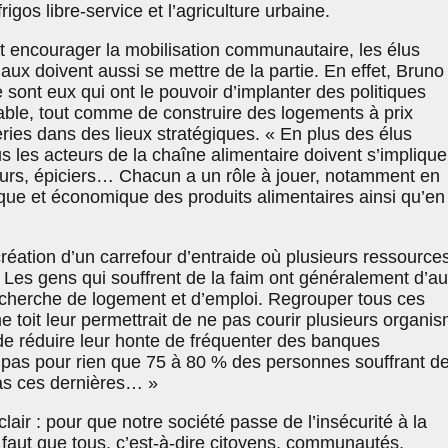
igos libre-service et l’agriculture urbaine.
ut encourager la mobilisation communautaire, les élus
aux doivent aussi se mettre de la partie. En effet, Bruno
sont eux qui ont le pouvoir d’implanter des politiques
able, tout comme de construire des logements à prix
ries dans des lieux stratégiques. « En plus des élus
les acteurs de la chaîne alimentaire doivent s’impliquer
teurs, épiciers… Chacun a un rôle à jouer, notamment en
sique et économique des produits alimentaires ainsi qu’en
création d’un carrefour d’entraide où plusieurs ressource
. Les gens qui souffrent de la faim ont généralement d’au
recherche de logement et d’emploi. Regrouper tous ces
toit leur permettrait de ne pas courir plusieurs organi
 de réduire leur honte de fréquenter des banques
t pas pour rien que 75 à 80 % des personnes souffrant de
as ces dernières… »
lair : pour que notre société passe de l’insécurité à la
il faut que tous, c’est-à-dire citoyens, communautés,