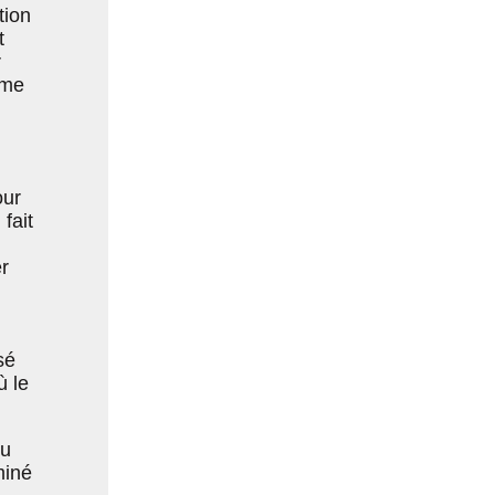
tion
t
r
ême
our
fait
r
sé
ù le
pu
miné