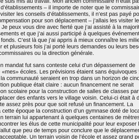
e suis mis au travail. Mon ancien commissaire n’était pa
 d’établissements – il importe de noter que le commissai
visiter les conseils d’établissements, il n’est pas payé p
mpensation pour son déplacement – j’allais les visiter le
Je peux vous dire avec fierté que j’ai assisté à la majori
sements et que j’ai aussi participé à quelques événemen
nds. C’est là que j’ai appris à mieux connaître les mili
r et plusieurs fois j’ai porté leurs demandes ou leurs bes
commissaires ou la direction générale.
n mandat fut sans conteste celui d’un dépassement de
e «mes» écoles. Les prévisions étaient sans équivoques 
 la communauté seraient en trop dans un horizon de cin
uction publique était claire : aucun financement ne serait
n scolaire pour la construction de salles de classes pa
cer des enfants vers le village voisin. Celui-ci était à d
uste assez près pour que soit refusé un financement. La
 à cette époque la construction d’un gymnase doté de loc
 terrain lui appartenant à quelques centaines de mètre
encontrer les élus de cette municipalité pour leur exposer 
 fallut que peu de temps pour conclure que le déplaceme
nacceptable. Un terrain voisin de l’école et assez grand p