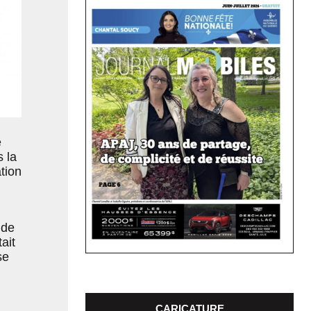
e
s la
ation
 de
ait
se
CARICATURE