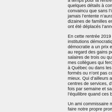
à temps pour la rentré
quelques détails à com
convaincu que sans l’i
jamais l’entente n’aur
dizaines de familles en
ont été déplacés l’ann
En cette rentrée 2019 
institutions démocrat
démocratie a un prix e
au regard des gains p
salaires de trois ou q
mes collègues qui fero
à Québec ou dans les 
formés ou n’ont pas co
mieux. Qui d’ailleurs 
centres de services, d
fois par semaine et s
l’équilibre quand ces 
Un ami commissaire m
faire notre propre pro