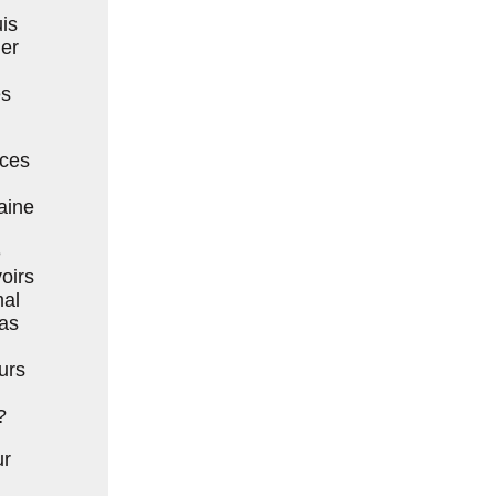
uis
ier
es
 ces
aine
e
oirs
mal
pas
urs
?
ur