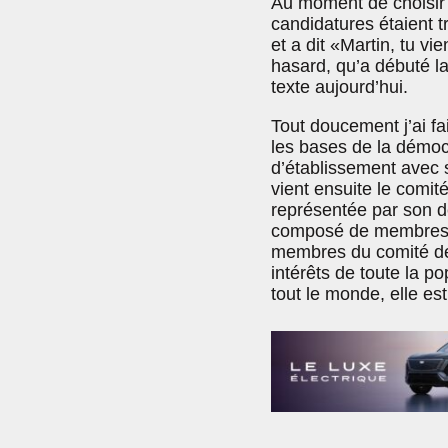
Au moment de choisir
candidatures étaient 
et a dit «Martin, tu v
hasard, qu’a débuté l
texte aujourd’hui.
Tout doucement j’ai fa
les bases de la démoc
d’établissement avec 
vient ensuite le comi
représentée par son d
composé de membres él
membres du comité de 
intérêts de toute la p
tout le monde, elle es