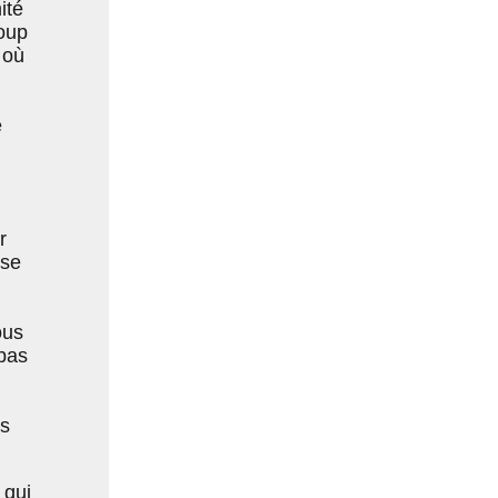
ité
coup
 où
e
r
sse
ous
 bas
es
 qui