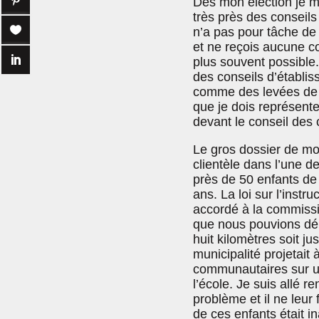
Dès mon élection je m
très près des conseils
n’a pas pour tâche de 
et ne reçois aucune co
plus souvent possible. 
des conseils d’établis
comme des levées de fo
que je dois représente
devant le conseil des 
Le gros dossier de mo
clientèle dans l’une d
près de 50 enfants de
ans. La loi sur l’instr
accordé à la commissio
que nous pouvions dépla
huit kilomètres soit j
municipalité projetait
communautaires sur un
l’école. Je suis allé r
problème et il ne leur
de ces enfants était i