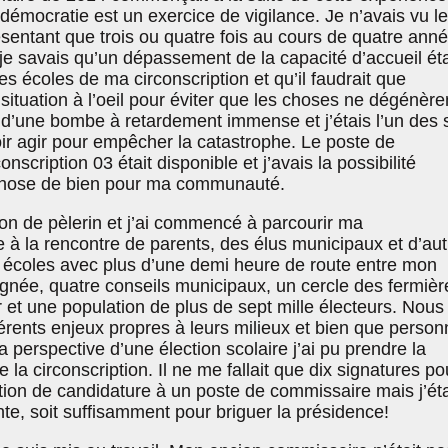
démocratie est un exercice de vigilance. Je n’avais vu le
entant que trois ou quatre fois au cours de quatre ann
, je savais qu’un dépassement de la capacité d’accueil éta
s écoles de ma circonscription et qu’il faudrait que
situation à l’oeil pour éviter que les choses ne dégénère
ic d’une bombe à retardement immense et j’étais l’un des 
ir agir pour empêcher la catastrophe. Le poste de
nscription 03 était disponible et j’avais la possibilité
chose de bien pour ma communauté.
on de pèlerin et j’ai commencé à parcourir ma
re à la rencontre de parents, des élus municipaux et d’au
s écoles avec plus d’une demi heure de route entre mon
oignée, quatre conseils municipaux, un cercle des fermièr
r et une population de plus de sept mille électeurs. Nous
érents enjeux propres à leurs milieux et bien que person
a perspective d’une élection scolaire j’ai pu prendre la
la circonscription. Il ne me fallait que dix signatures po
tion de candidature à un poste de commissaire mais j’ét
nte, soit suffisamment pour briguer la présidence!