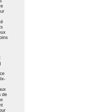
s
re
our
té
ts
eux
oins
:
q
rce
ix-
aux
s de
le
nt
our