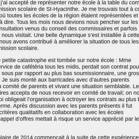
j’ai accepté de représenter notre école à la table du com
ission scolaire de St-Hyacinthe. Je me trouvais tout à 
ù toutes les écoles de la région étaient représentées et
à dire. Tous les mois nous devions nous pencher sur les
onsultation venus du conseil des commissaires et parfois
nous visitait. Une belle dynamique s’est installée à cett
ous avons contribué à améliorer la situation de tous les
ission scolaire.
 petite catastrophe est tombée sur notre école : Mme
service de cafétéria tous les midis, perdait son contrat pou
q sous par rapport au plus bas soumissionnaire, une gro
 Je suis monté aux barricades avec d’autres parents
 comité de parents et vivant une situation semblable. Le
res accepta de nous recevoir en comité de travail; on n
i obligeait l’organisation à octroyer les contrats au plus
me. Après discussion avec les parents présents il fut
ritères qualitatifs en collaboration avec les écoles
pel d’offres mettait à risque un service apprécié par l
laire de 2014 commençait à la suite de cette expérience