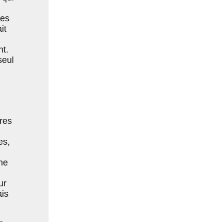
ées
it
nt.
seul
tres
es,
ne
ur
ais