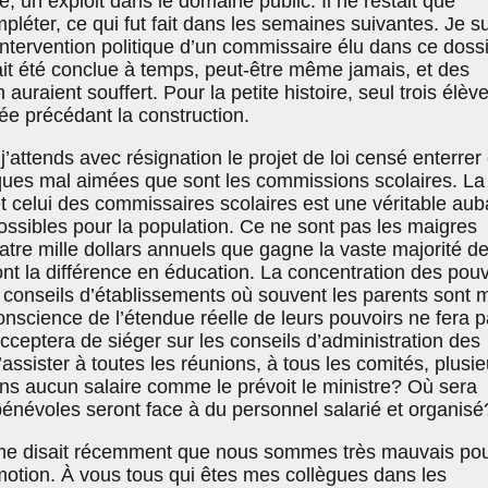
e, un exploit dans le domaine public. Il ne restait que
pléter, ce qui fut fait dans les semaines suivantes. Je s
ntervention politique d’un commissaire élu dans ce doss
ait été conclue à temps, peut-être même jamais, et des
 auraient souffert. Pour la petite histoire, seul trois élèv
ée précédant la construction.
j’attends avec résignation le projet de loi censé enterrer
iques mal aimées que sont les commissions scolaires. La
t celui des commissaires scolaires est une véritable aub
ossibles pour la population. Ce ne sont pas les maigres
uatre mille dollars annuels que gagne la vaste majorité d
nt la différence en éducation. La concentration des pouv
conseils d’établissements où souvent les parents sont 
nscience de l’étendue réelle de leurs pouvoirs ne fera 
acceptera de siéger sur les conseils d’administration des
’assister à toutes les réunions, à tous les comités, plusie
ans aucun salaire comme le prévoit le ministre? Où sera
bénévoles seront face à du personnel salarié et organisé
e disait récemment que nous sommes très mauvais po
motion. À vous tous qui êtes mes collègues dans les