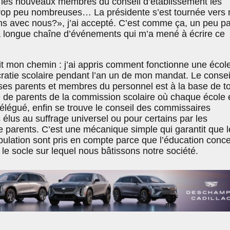
 les nouveaux membres du conseil d’établissement les
trop peu nombreuses… La présidente s’est tournée vers 
iens avec nous?», j’ai accepté. C’est comme ça, un peu pa
a longue chaîne d’événements qui m’a mené à écrire ce
it mon chemin : j’ai appris comment fonctionne une école
ratie scolaire pendant l’an un de mon mandat. Le consei
ses parents et membres du personnel est à la base de to
té de parents de la commission scolaire où chaque école 
élégué, enfin se trouve le conseil des commissaires
us au suffrage universel ou pour certains par les
parents. C’est une mécanique simple qui garantit que l
opulation sont pris en compte parce que l’éducation conc
t le socle sur lequel nous bâtissons notre société.