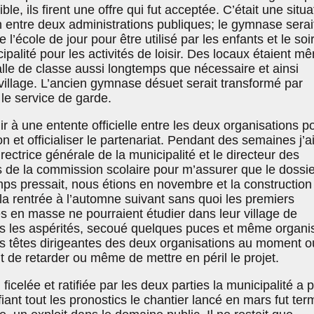
ible, ils firent une offre qui fut acceptée. C’était une situa
n entre deux administrations publiques; le gymnase serai
e l’école de jour pour être utilisé par les enfants et le soi
ipalité pour les activités de loisir. Des locaux étaient m
salle de classe aussi longtemps que nécessaire et ainsi
village. L’ancien gymnase désuet serait transformé par
 le service de garde.
nir à une entente officielle entre les deux organisations p
 et officialiser le partenariat. Pendant des semaines j’ai 
directrice générale de la municipalité et le directeur des
s de la commission scolaire pour m’assurer que le dossie
emps pressait, nous étions en novembre et la construction
 la rentrée à l’automne suivant sans quoi les premiers
s en masse ne pourraient étudier dans leur village de
dis les aspérités, secoué quelques puces et même organi
es têtes dirigeantes des deux organisations au moment o
nt de retarder ou même de mettre en péril le projet.
 ficelée et ratifiée par les deux parties la municipalité a 
iant tout les pronostics le chantier lancé en mars fut ter