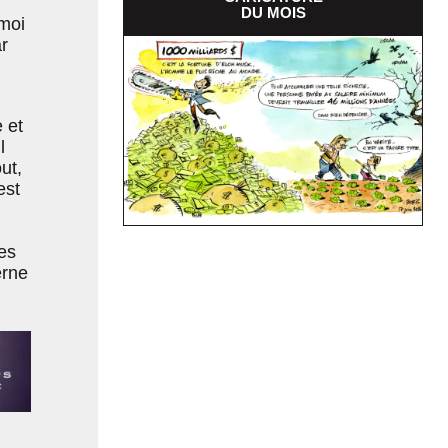
DU MOIS
moi
r
 et
l
ut,
est
es
erne