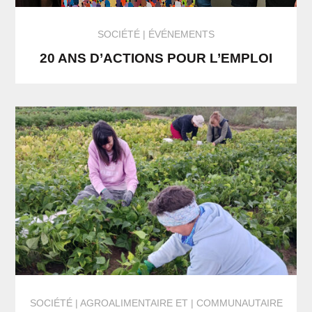
SOCIÉTÉ
ÉVÉNEMENTS
20 ANS D’ACTIONS POUR L’EMPLOI
SOCIÉTÉ
AGROALIMENTAIRE
ET
COMMUNAUTAIRE