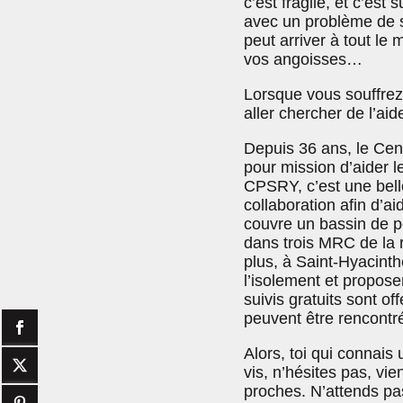
c’est fragile, et c’est
avec un problème de s
peut arriver à tout le
vos angoisses…
Lorsque vous souffrez
aller chercher de l’ai
Depuis 36 ans, le Ce
pour mission d’aider 
CPSRY, c’est une belle
collaboration afin d’a
couvre un bassin de p
dans trois MRC de la r
plus, à Saint-Hyacinth
l’isolement et propos
suivis gratuits sont of
peuvent être rencontré
Alors, toi qui connais
vis, n’hésites pas, vie
proches. N’attends pas