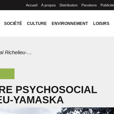
Accueil
À propos
Distribution
Parutions
Publicité
SOCIÉTÉ
CULTURE
ENVIRONNEMENT
LOISIRS
Le Centre psychosocial Richelieu-Yamaska
TRE PSYCHOSOCIAL
EU-YAMASKA