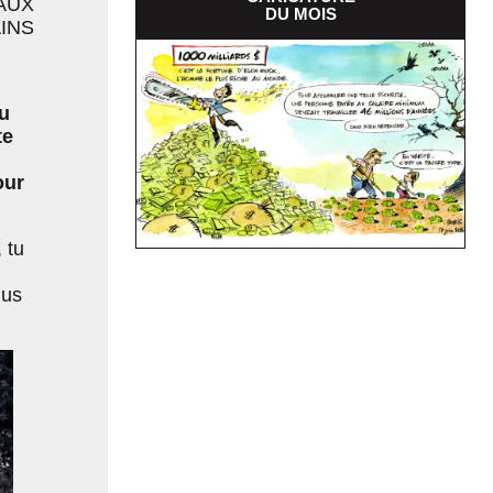
AUX
DU MOIS
INS
tu
te
our
 tu
lus