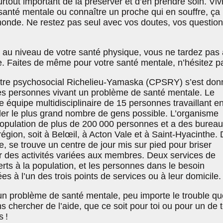
 surtout important de la préserver et d’en prendre soin. Viv
anté mentale ou connaître un proche qui en souffre, ça
 monde. Ne restez pas seul avec vos doutes, vos question
 au niveau de votre santé physique, vous ne tardez pas 
de. Faites de même pour votre santé mentale, n’hésitez pa
ntre psychosocial Richelieu-Yamaska (CPSRY) s’est don
les personnes vivant un problème de santé mentale. Le
 équipe multidisciplinaire de 15 personnes travaillant e
ider le plus grand nombre de gens possible. L’organisme
opulation de plus de 200 000 personnes et a des burea
égion, soit à Belœil, à Acton Vale et à Saint-Hyacinthe.
e, se trouve un centre de jour mis sur pied pour briser
er des activités variées aux membres. Deux services de
ferts à la population, et les personnes dans le besoin
es à l’un des trois points de services ou à leur domicile.
 un problème de santé mentale, peu importe le trouble qu
ns chercher de l’aide, que ce soit pour toi ou pour un de 
 !