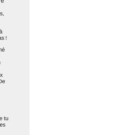
re
s,
à
s !
né
n
ux
 De
e tu
tes