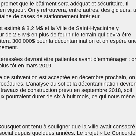
promet que le bâtiment sera adéquat et sécuritaire. Il
 vigueur. On y retrouvera, entre autres, des gicleurs, 
taine de cases de stationnement intérieur.
t estimé à 8,2 M$ et la Ville de Saint-Hyacinthe y
r de 2,5 M$ en plus de fournir le terrain qui devra être
ûtera 300 000$ pour la décontamination et on espère un
nement.
téressées devront être patientes avant d’emménager : o
 plus tôt en mars 2019.
de de subvention est acceptée en décembre prochain, on
rocédures. L’analyse du sol et la décontamination devron
 travaux de construction prévu en septembre 2018, soit
x pourraient durer de six à huit mois, ce qui nous mène
ousquet ont tenu à souligner que la Ville avait consacré
ocial depuis quelques années. Le projet « Le Concorde