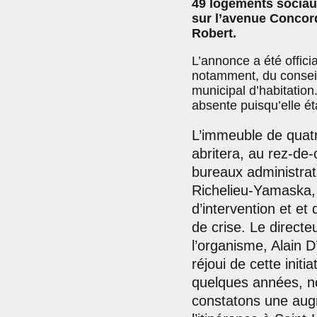
49 logements sociaux
sur l’avenue Concord
Robert.
L’annonce a été offici
notamment, du conseill
municipal d’habitation.
absente puisqu’elle ét
L’immeuble de quat
abritera, au rez-de
bureaux administrat
Richelieu-Yamaska,
d’intervention et e
de crise. Le directe
l’organisme, Alain D
réjoui de cette initi
quelques années, n
constatons une aug