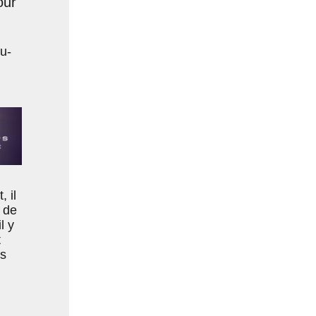
our
u-
 il
 de
l y
t
is