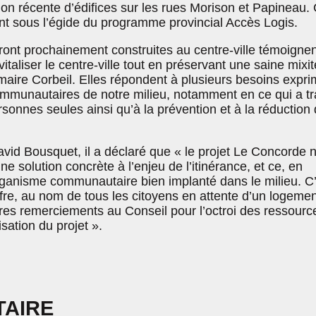
tion récente d’édifices sur les rues Morison et Papineau.
sent sous l’égide du programme provincial Accès Logis.
ront prochainement construites au centre-ville témoignen
italiser le centre-ville tout en préservant une saine mixit
 maire Corbeil. Elles répondent à plusieurs besoins expr
mmunautaires de notre milieu, notamment en ce qui a tra
rsonnes seules ainsi qu’à la prévention et à la réduction
avid Bousquet, il a déclaré que « le projet Le Concorde 
e solution concrète à l’enjeu de l’itinérance, et ce, en
rganisme communautaire bien implanté dans le milieu. C’
ffre, au nom de tous les citoyens en attente d’un logemen
ères remerciements au Conseil pour l’octroi des ressourc
isation du projet ».
TAIRE