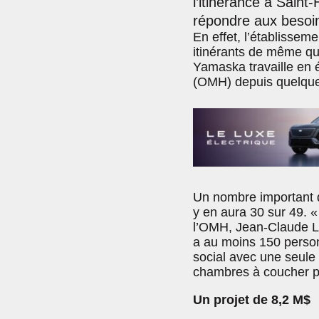
l’itinérance à Sain
répondre aux besoins 
En effet, l’établissem
itinérants de même que
Yamaska travaille en ét
(OMH) depuis quelques
Un nombre important d
y en aura 30 sur 49. «
l’OMH, Jean-Claude La
a au moins 150 perso
social avec une seule 
chambres à coucher pou
Un projet de 8,2 M$