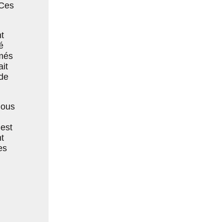
 Ces
t
é
imés
it
 de
nous
est
t
es