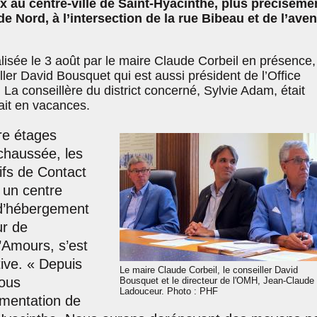
 au centre-ville de Saint-Hyacinthe, plus préciséme
e Nord, à l’intersection de la rue Bibeau et de l’ave
alisée le 3 août par le maire Claude Corbeil en présence,
er David Bousquet qui est aussi président de l’Office
 La conseillère du district concerné, Sylvie Adam, était
ait en vacances.
re étages
-chaussée, les
ifs de Contact
 un centre
t d’hébergement
ur de
’Amours, s’est
ative. « Depuis
Le maire Claude Corbeil, le conseiller David
ous
Bousquet et le directeur de l'OMH, Jean-Claude
Ladouceur. Photo : PHF
mentation de