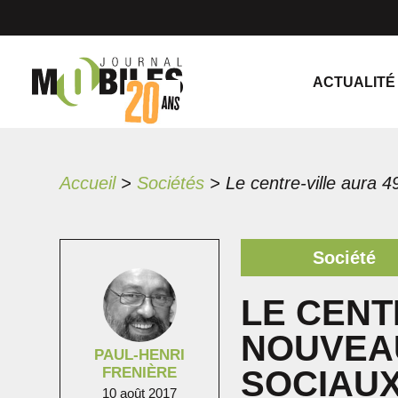
ACTUALITÉ
Accueil
>
Sociétés
>
Société
LE CENT
NOUVEA
PAUL-HENRI
FRENIÈRE
SOCIAU
10 août 2017