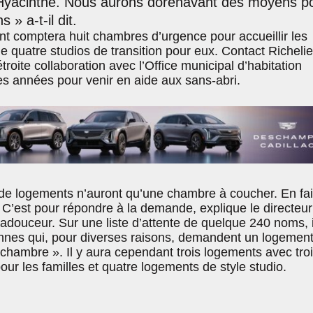
t-Hyacinthe. Nous aurons dorénavant des moyens p
» a-t-il dit.
ent comptera huit chambres d’urgence pour accueillir les
 quatre studios de transition pour eux. Contact Richelie
roite collaboration avec l’Office municipal d’habitation
 années pour venir en aide aux sans-abri.
e logements n’auront qu’une chambre à coucher. En fait,
 C’est pour répondre à la demande, explique le directeur
douceur. Sur une liste d’attente de quelque 240 noms, i
nnes qui, pour diverses raisons, demandent un logemen
chambre ». Il y aura cependant trois logements avec tro
r les familles et quatre logements de style studio.