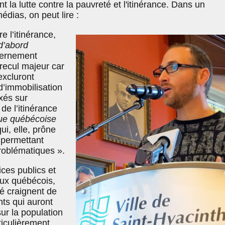
t la lutte contre la pauvreté et l'itinérance. Dans un
dias, on peut lire :
e l’itinérance,
d’abord
uvernement
recul majeur car
excluront
d’immobilisation
axés sur
 de l’itinérance
que québécoise
ui, elle, prône
 permettant
roblématiques ».
ces publics et
ux québécois,
é craignent de
ts qui auront
ur la population
ticulièrement