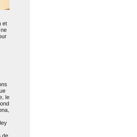
 et
 ne
our
ons
que
, le
mond
ona,
,
ley
s de