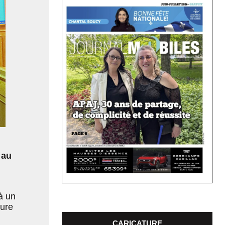
 au
à un
ture
CARICATURE