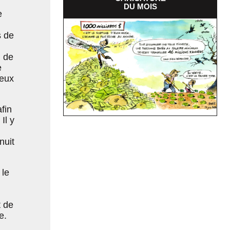
DU MOIS
e
s de
l de
e
deux
fin
Il y
nuit
 le
t de
e.