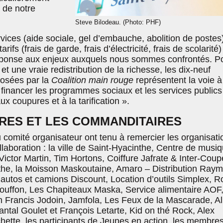
 de notre
Steve Bilodeau. (Photo: PHF)
ices (aide sociale, gel d’embauche, abolition de postes)
ifs (frais de garde, frais d’électricité, frais de scolarité)
réponse aux enjeux auxquels nous sommes confrontés. P
 et une vraie redistribution de la richesse, les dix-neuf
posées par la
Coalition main rouge
représentent la voie à
financer les programmes sociaux et les services publics
ux coupures et à la tarification ».
RES ET LES COMMANDITAIRES
 comité organisateur ont tenu à remercier les organisati
llaboration : la ville de Saint-Hyacinthe, Centre de musi
Victor Martin, Tim Hortons, Coiffure Jafrate & Inter-Coupe
the, la Moisson Maskoutaine, Amaro – Distribution Ray
’autos et camions Discount, Location d’outils Simplex, R
ouffon, Les Chapiteaux Maska, Service alimentaire AOF
on Francis Jodoin, Jamfola, Les Feux de la Mascarade, Al
ntal Goulet et François Letarte, Kid on thé Rock, Alex
hette, les participants de Jeunes en action, les membre