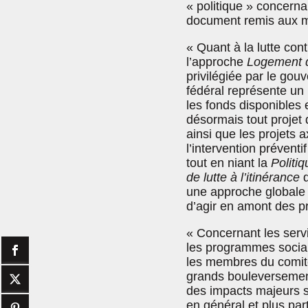
« politique » concernan
document remis aux mé
« Quant à la lutte contr
l’approche
Logement 
privilégiée par le go
fédéral représente un 
les fonds disponibles 
désormais tout projet 
ainsi que les projets 
l’intervention préventif
tout en niant la
Politi
de lutte à l’itinérance
q
une approche globale
d’agir en amont des p
« Concernant les servi
les programmes socia
les membres du comit
grands bouleversemen
des impacts majeurs s
en général et plus par