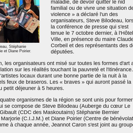
maladie, de devoir quitter le nid
familial ou de vivre une situation d
violence » a déclaré l'un des
organisateurs, Steve Bilodeau, lor
la conférence de presse qui s'est
tenue le 7 octobre dernier, à l'Hôte
Ville, en présence du maire Claud
Corbeil et des représentants des 
deau, Stéphanie
e et Diane Poirier.
députées.
 les organisateurs ont misé sur toutes les formes d'art a
ation sur les réalités touchant la pauvreté et l'itinérance. 
'artistes locaux durant une bonne partie de la nuit à la
els feux de braseros. Les « braves » qui auront passé la 
u petit déjeuner à 5 heures.
quatre organismes de la région se sont unis pour former
qui se compose de Steve Bilodeau (Auberge du cœur Le
 Gibault (CDC des Maskoutains) Stéphanie Bernier
Marjorie (C.I.J.M.) et Diane Poirier (Centre de bénévola
me à chaque année, Jeannot Caron s'est joint au group