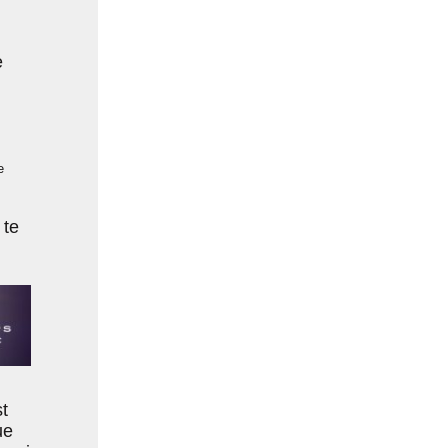
e
e
 te
t
ue