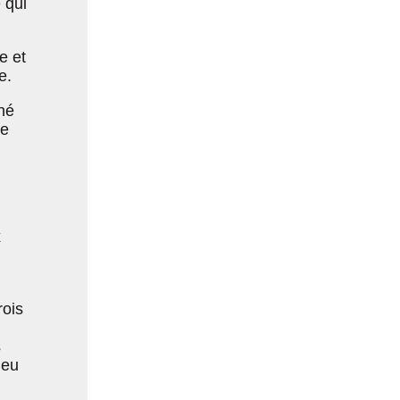
 qui
e et
e.
né
de
x
rois
s
ieu