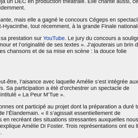
éjà un DEC en production théâtrale. Elle chante aussi, ce
évidemment.
ante, mais elle a gagné le concours Cégeps en spectacl
t-Hyacinthe, tout récemment, à la grande Finale national
r sa prestation sur
YouTube
. Le jury du concours a soulig
ur et l’originalité de ses textes ». J’ajouterais un brin 
 ses chansons et de sa mise en scène : la douce folie
eut-être, l’aisance avec laquelle Amélie s’est intégrée au
s. Sa participation a été d’orchestrer un spectacle de
intitulé « La Peur M’Tue ».
nes ont participé au projet dont la préparation a duré t
e l’Élandemain. « Il s’agissait essentiellement de
s en recréant des situations stressantes auxquelles nou
xplique Amélie Di Foster. Trois représentations ont eu l
.