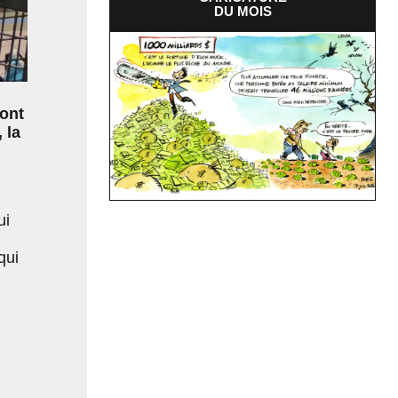
DU MOIS
dont
 la
ui
qui