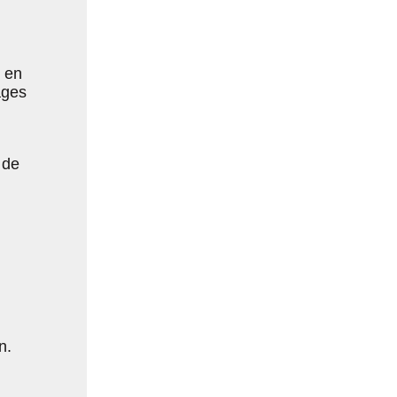
e en
ages
 de
n.