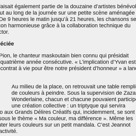
e faisait également partie de la douzaine d’artistes bénévo
tout au long de la journée sur une petite scène aménagée
. De 9 heures le matin jusqu’à 21 heures, les chansons s
on harmonieuse grâce à la collaboration technique du
tor.
éciée
 Pion, le chanteur maskoutain bien connu qui présidait
quatrième année consécutive. « L’implication d’Yvan est
n contrat à vie pour être notre président d’honneur » a la
Au milieu de la place, on retrouvait une table rempl
de couleurs à peindre. Sous la supervision de Zaza
Wonderlaine, chacun et chacune pouvaient particip
une création collective : un triptyque qui servira
o aux Grands Délires Créatifs qui, incidemment, se sont
sous le thème « Ma couleur, ma différence ». Même les
ter leurs couleurs sur un petit mandala. C’est Jeannot
ctivité.