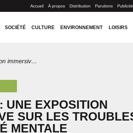
Accueil
À propos
Distribution
Parutions
Publicité
SOCIÉTÉ
CULTURE
ENVIRONNEMENT
LOISIRS
ÉpiSens: une exposition immersive sur les troubles de santé mentale
: UNE EXPOSITION
VE SUR LES TROUBLE
É MENTALE