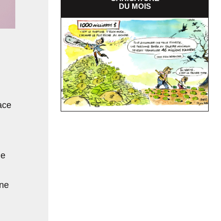
DU MOIS
ace
ne
 ne