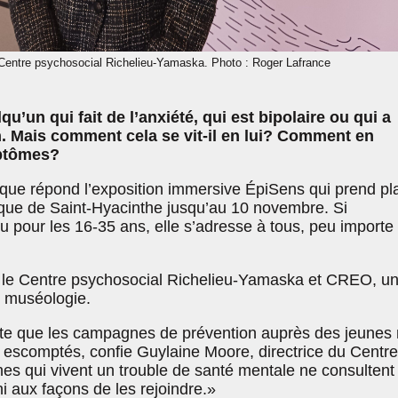
 Centre psychosocial Richelieu-Yamaska. Photo : Roger Lafrance
u’un qui fait de l’anxiété, qui est bipolaire ou qui a
. Mais comment cela se vit-il en lui? Comment en
mptômes?
 que répond l’exposition immersive ÉpiSens qui prend pl
hèque de Saint-Hyacinthe jusqu’au 10 novembre. Si
çu pour les 16-35 ans, elle s’adresse à tous, peu importe
ar le Centre psychosocial Richelieu-Yamaska et CREO, u
n muséologie.
te que les campagnes de prévention auprès des jeunes
s escomptés, confie Guylaine Moore, directrice du Centre
nes qui vivent un trouble de santé mentale ne consultent
i aux façons de les rejoindre.»