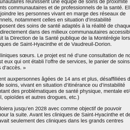
nautaires réunissent une équipe de soins de proximité
ts communautaires et de professionnels de la santé. El
ejoindre les personnes vivant en marge des réseaux de
nnels, notamment celles en situation d’instabilité
roposent des soins de santé adaptés à la réalité de chaqu
s directement dans des milieux communautaires accessib
ait la Direction de la Santé publique de la Montérégie lor
niques de Saint-Hyacinthe et de Vaudreuil-Dorion.
niques sœurs. Le projet est né d’une consultation de n
 eux qui ont établi l’offre de services, le panier de soins
s d’accès. »
ent auxpersonnes âgées de 14 ans et plus, désaffiliées 
e soins, vivant en situation d’itinérance ou d’instabilité
entant des problématiques de santé physique, mentale et
 opioïdes et autres drogues, etc.)
ploiera jusqu’en 2028 avec comme objectif de pouvoir
pour la suite. Avant les cliniques de Saint-Hyacinthe et d
 avait seulement des cliniques dans les grands centres