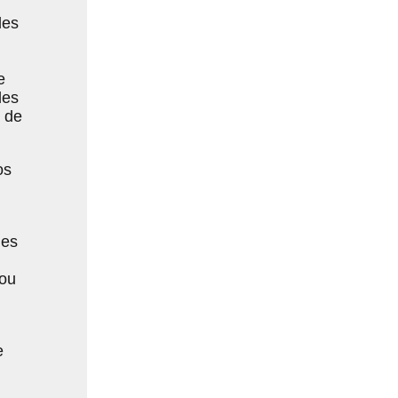
les
e
les
s de
os
des
/ou
e