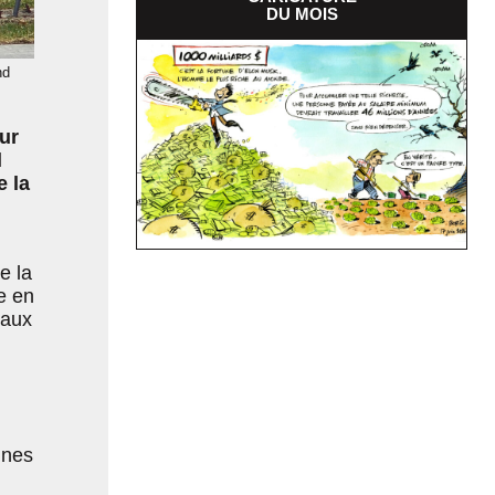
DU MOIS
nd
ur
l
e la
e la
e en
 aux
nnes