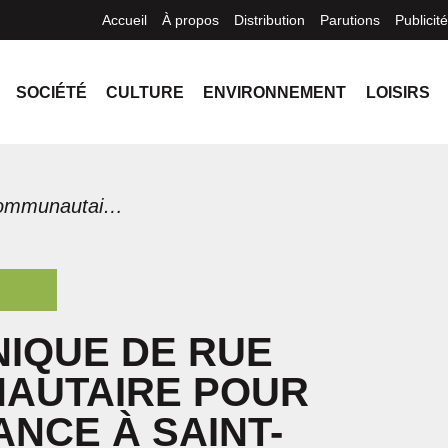
Accueil
À propos
Distribution
Parutions
Publicité
SOCIÉTÉ
CULTURE
ENVIRONNEMENT
LOISIRS
Une clinique de rue communautaire pour l’itinérance à Saint-Hyacinthe
NIQUE DE RUE
AUTAIRE POUR
ANCE À SAINT-