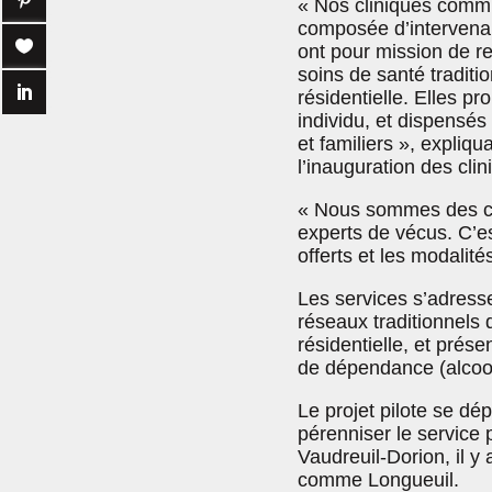
« Nos cliniques commu
composée d’intervenan
ont pour mission de r
soins de santé traditio
résidentielle. Elles p
individu, et dispensé
et familiers », expliqu
l’inauguration des cli
« Nous sommes des cli
experts de vécus. C’est
offerts et les modalité
Les services s’adress
réseaux traditionnels d
résidentielle, et prés
de dépendance (alcool,
Le projet pilote se dé
pérenniser le service 
Vaudreuil-Dorion, il y
comme Longueuil.