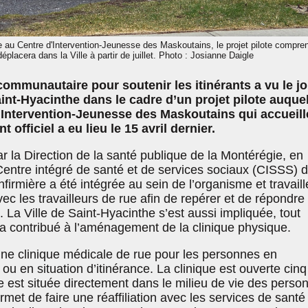
e au Centre d'Intervention-Jeunesse des Maskoutains, le projet pilote compre
éplacera dans la Ville à partir de juillet. Photo : Josianne Daigle
communautaire pour soutenir les itinérants a vu le jo
int-Hyacinthe dans le cadre d’un projet pilote auque
d’Intervention-Jeunesse des Maskoutains qui accueill
 officiel a eu lieu le 15 avril dernier.
par la Direction de la santé publique de la Montérégie, en
Centre intégré de santé et de services sociaux (CISSS) d
firmière a été intégrée au sein de l’organisme et travaill
vec les travailleurs de rue afin de repérer et de répondre
. La Ville de Saint-Hyacinthe s’est aussi impliquée, tout
 contribué à l’aménagement de la clinique physique.
une clinique médicale de rue pour les personnes en
le ou en situation d’itinérance. La clinique est ouverte cinq
e est située directement dans le milieu de vie des perso
rmet de faire une réaffiliation avec les services de santé