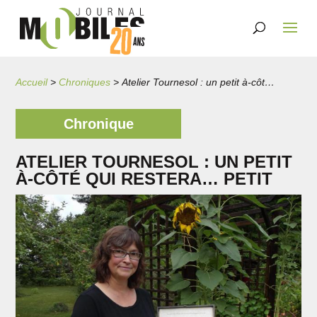
Accueil
>
Chroniques
>
Atelier Tournesol : un petit à-côté qui restera… petit
Chronique
ATELIER TOURNESOL : UN PETIT
À-CÔTÉ QUI RESTERA… PETIT