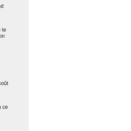
nd
 le
on
coût
n ce