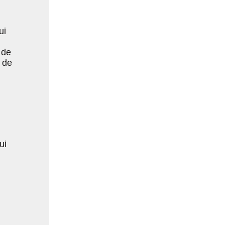
ui
 de
n de
ui