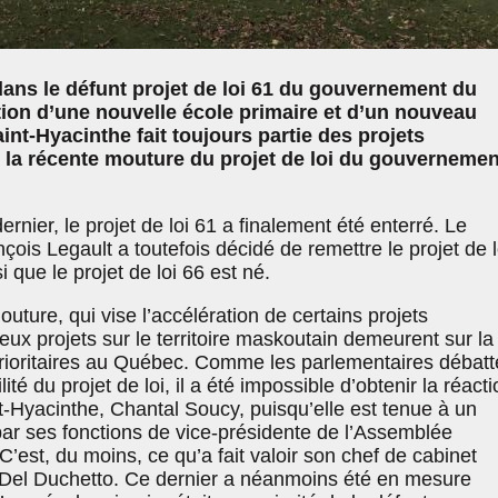
dans le défunt projet de loi 61 du gouvernement du
ion d’une nouvelle école primaire et d’un nouveau
aint-Hyacinthe fait toujours partie des projets
ar la récente mouture du projet de loi du gouvernemen
ernier, le projet de loi 61 a finalement été enterré. Le
is Legault a toutefois décidé de remettre le projet de l
si que le projet de loi 66 est né.
uture, qui vise l’accélération de certains projets
deux projets sur le territoire maskoutain demeurent sur la
 prioritaires au Québec. Comme les parlementaires débatt
ité du projet de loi, il a été impossible d’obtenir la réacti
t-Hyacinthe, Chantal Soucy, puisqu’elle est tenue à un
par ses fonctions de vice-présidente de l’Assemblée
’est, du moins, ce qu’a fait valoir son chef de cabinet
 Del Duchetto. Ce dernier a néanmoins été en mesure