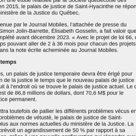
elon une étude réalisée par la Société québécoise des
 en 2015, le palais de justice de Saint-Hyacinthe ne répo
inistère de la Justice du Québec.
nue par le Journal Mobiles, l’attachée de presse du
Simon Jolin-Barrette, Élisabeth Gosselin, a fait valoir que
omplété avant décembre 2023. « Avec le projet de loi 66, 
ps pouvant aller de 2 à 36 mois pour chacun des projets
 dans la note écrite acheminée au Journal Mobiles.
 temps
, un palais de justice temporaire devra être érigé pour
on de la justice le temps que le nouveau palais de justice
t à l’endroit où se trouve le palais de justice actuel. Le 
est de 86,8 millions de dollars, dont 70,6 M$ pour le
tice permanent.
tra toutefois de pallier les différents problèmes vécus e
oblèmes de vétusté, le palais de justice de Saint-
lus aux normes actuelles du ministère de la Justice. La
 prévoit un agrandissement de 50 % par rapport à sa