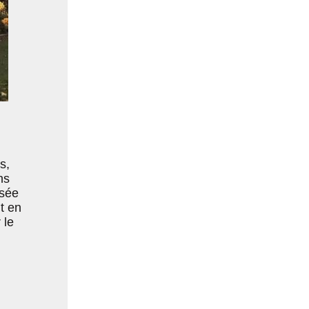
s,
ns
asée
t en
 le