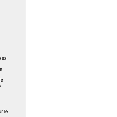
sses
la
de
a
r le