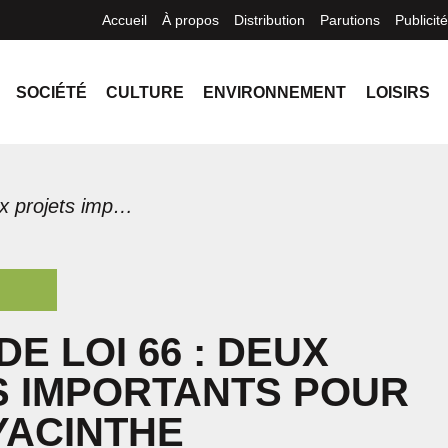
Accueil
À propos
Distribution
Parutions
Publicité
SOCIÉTÉ
CULTURE
ENVIRONNEMENT
LOISIRS
Projet de loi 66 : deux projets importants pour Saint-Hyacinthe
E LOI 66 : DEUX
S IMPORTANTS POUR
YACINTHE