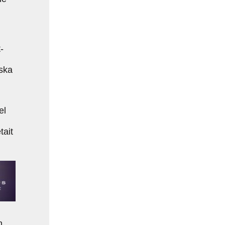
-
ska
el
tait
n