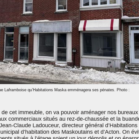
ue Laframboise qu’Habitations Maska emménagera ses pénates. Photo :
on de cet immeuble, on va pouvoir aménager nos bureaux
aux commerciaux situés au rez-de-chaussée et la buand
 Jean-Claude Ladouceur, directeur général d’Habitations
unicipal d’habitation des Maskoutains et d’Acton. On évi
ents situés à l’étage soient un jour démolis et on éparg