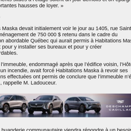
ortantes hausses de loyer. »
e
 Maska devait initialement voir le jour au 1405, rue Saint
aménagement de 750 000 $ retenu dans le cadre du
n abordable Québec qui aurait permis à Habitations Ma
 pour y installer ses bureaux et pour y créer
rdables.
 l’immeuble, endommagé après que l’édifice voisin, l’Hôt
r un incendie, avait forcé Habitations Maska à revoir ses
ions effectuées ont permis de conclure que l’immeuble n’é
», rappelle M. Ladouceur.
buanderie communautaire viendra répondre à un besoi