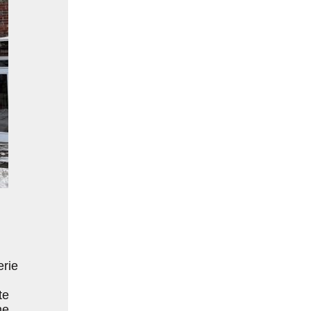
erie
te
ne