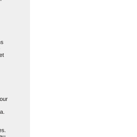
ns
é
et
pour
a.
es.
 au