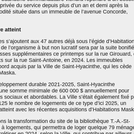
rivée du service depuis plus d’un an et demi après la
odité située dans un immeuble de l’avenue Concorde,
e atteint
s s’ajoutent aux 47 autres déjà sous l’égide d’Habitatio
de l’organisme à but non lucratif sera par la suite bonifi
esses supplémentaires ce printemps sur la rue Girouard, 
s sur la rue Saint-Antoine, en 2024. Les immeubles
ord acquis par la Ville de Saint-Hyacinthe, qui les cède
 Maska.
eloppement durable 2021-2025, Saint-Hyacinthe
ir une somme minimale de 600 000 $ annuellement pour
 sociaux et abordables. La Ville s’était également fixé 
125 le nombre de logements de ce type d’ici 2025, un
 atteint avec les récentes acquisitions d’Habitations Mask
ns la transformation du site de la bibliothèque T.-A.-St-
à logements, qui permettra de loger quelque 79 ménag
rétiser en 2024, selon la Ville, qui contribue par ailleurs