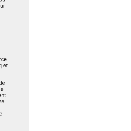
ur
rce
q et
de
de
ent
se
e