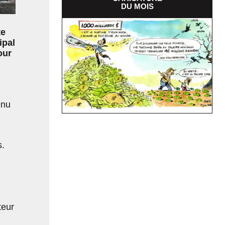
DU MOIS
te
ipal
our
enu
s.
teur