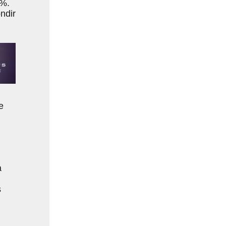
 %.
ndir
e
a
s