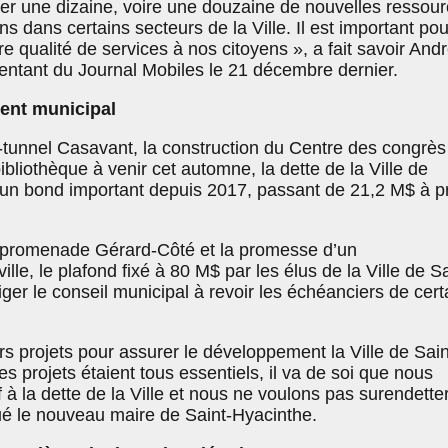
r une dizaine, voire une douzaine de nouvelles ressour
ns dans certains secteurs de la Ville. Il est important pou
ure qualité de services à nos citoyens », a fait savoir And
ntant du Journal Mobiles le 21 décembre dernier.
ment municipal
t-tunnel Casavant, la construction du Centre des congrès
ibliothèque à venir cet automne, la dette de la Ville de
t un bond important depuis 2017, passant de 21,2 M$ à p
a promenade Gérard-Côté et la promesse d’un
le, le plafond fixé à 80 M$ par les élus de la Ville de Sa
iger le conseil municipal à revoir les échéanciers de cert
s projets pour assurer le développement la Ville de Sain
s projets étaient tous essentiels, il va de soi que nous
f à la dette de la Ville et nous ne voulons pas surendette
ué le nouveau maire de Saint-Hyacinthe.