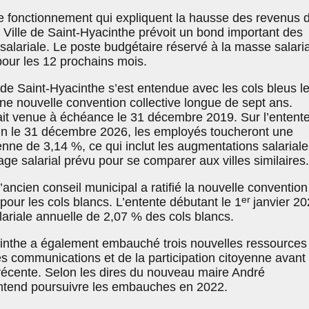
 fonctionnement qui expliquent la hausse des revenus 
la Ville de Saint-Hyacinthe prévoit un bond important des
salariale. Le poste budgétaire réservé à la masse salari
our les 12 prochains mois.
le de Saint-Hyacinthe s’est entendue avec les cols bleus l
ne nouvelle convention collective longue de sept ans.
ait venue à échéance le 31 décembre 2019. Sur l’entent
fin le 31 décembre 2026, les employés toucheront une
ne de 3,14 %, ce qui inclut les augmentations salariale
page salarial prévu pour se comparer aux villes similaires.
’ancien conseil municipal a ratifié la nouvelle convention
er
 pour les cols blancs. L’entente débutant le 1
janvier 2
lariale annuelle de 2,07 % des cols blancs.
cinthe a également embauché trois nouvelles ressources
s communications et de la participation citoyenne avant 
écente. Selon les dires du nouveau maire André
entend poursuivre les embauches en 2022.