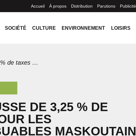
Accueil
À propos
Distribution
Parutions
Publicité
SOCIÉTÉ
CULTURE
ENVIRONNEMENT
LOISIRS
Une hausse de 3,25 % de taxes pour les contribuables maskoutains en 2022
SSE DE 3,25 % DE
OUR LES
BUABLES MASKOUTAI