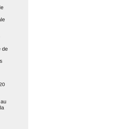
de
ale
e
e de
s
020
 au
la