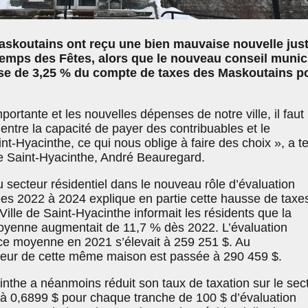
askoutains ont reçu une bien mauvaise nouvelle jus
temps des Fêtes, alors que le nouveau conseil munic
e de 3,25 % du compte de taxes des Maskoutains p
portante et les nouvelles dépenses de notre ville, il faut
 entre la capacité de payer des contribuables et le
t-Hyacinthe, ce qui nous oblige à faire des choix », a t
de Saint-Hyacinthe, André Beauregard.
 secteur résidentiel dans le nouveau rôle d’évaluation
ées 2022 à 2024 explique en partie cette hausse de taxe
Ville de Saint-Hyacinthe informait les résidents que la
oyenne augmentait de 11,7 % dès 2022. L’évaluation
nce moyenne en 2021 s’élevait à 259 251 $. Au
aleur de cette même maison est passée à 290 459 $.
inthe a néanmoins réduit son taux de taxation sur le sec
$ à 0,6899 $ pour chaque tranche de 100 $ d’évaluation