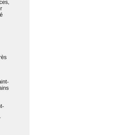
ces,
r
ré
rès
int-
ains
t-
r