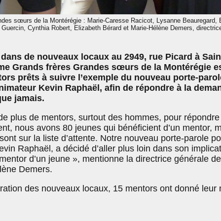
ndes sœurs de la Montérégie : Marie-Caresse Racicot, Lysanne Beauregard, 
Guercin, Cynthia Robert, Elizabeth Bérard et Marie-Hélène Demers, directric
 dans de nouveaux locaux au 2949, rue Picard à Sain
sme Grands frères Grandes sœurs de la Montérégie es
ors prêts à suivre l’exemple du nouveau porte-parol
’animateur Kevin Raphaël, afin de répondre à la dema
que jamais.
e plus de mentors, surtout des hommes, pour répondre 
, nous avons 80 jeunes qui bénéficient d’un mentor, m
 sont sur la liste d’attente. Notre nouveau porte-parole p
vin Raphaël, a décidé d’aller plus loin dans son implica
e mentor d’un jeune », mentionne la directrice générale de
élène Demers.
uration des nouveaux locaux, 15 mentors ont donné leur