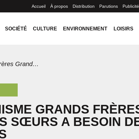
Accueil
À propos
Distribution
Parutions
Publicité
SOCIÉTÉ
CULTURE
ENVIRONNEMENT
LOISIRS
L’organisme Grands frères Grandes sœurs a besoin de mentors
NISME GRANDS FRÈRE
S SŒURS A BESOIN D
S