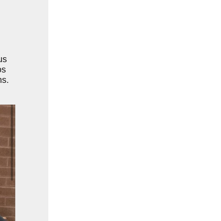
us
os
ns.