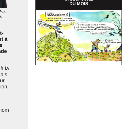
DU MOIS
Eva-
e.
t-
t à
e
nde
à la
ais
our
tion
 nom