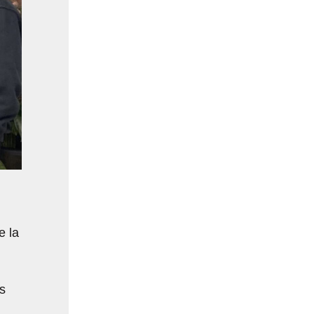
e la
s