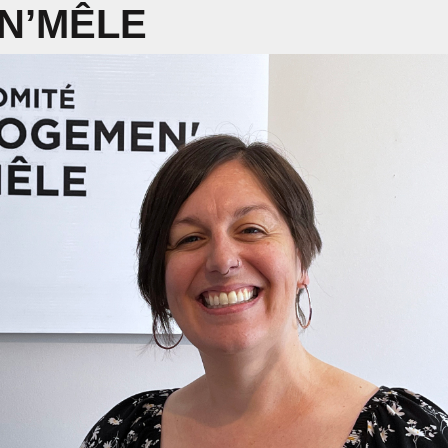
N’MÊLE