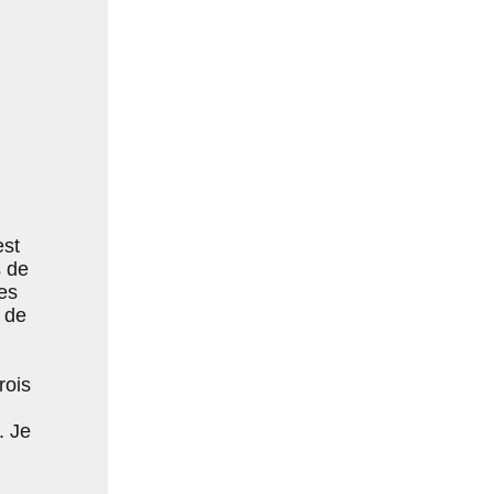
est
s de
es
 de
rois
. Je