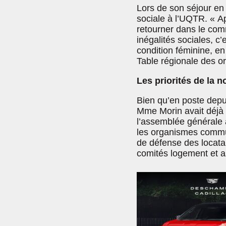
Lors de son séjour en
sociale à l’UQTR. « A
retourner dans le com
inégalités sociales, c’
condition féminine, en
Table régionale des 
Les priorités de la 
Bien qu’en poste dep
Mme Morin avait déjà i
l’assemblée générale an
les organismes commun
de défense des locat
comités logement et a