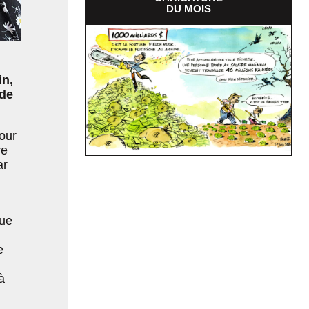
DU MOIS
in,
 de
our
re
ar
que
e
à