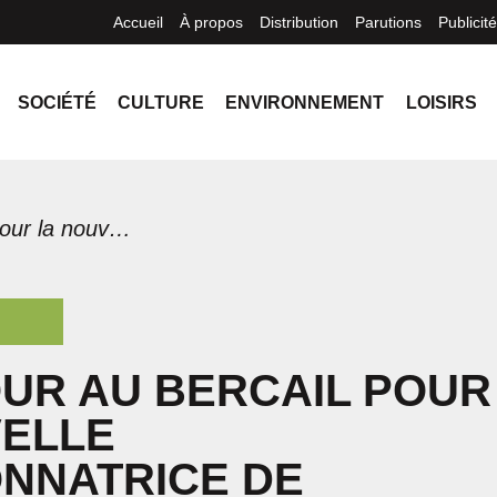
Accueil
À propos
Distribution
Parutions
Publicité
SOCIÉTÉ
CULTURE
ENVIRONNEMENT
LOISIRS
Un retour au bercail pour la nouvelle coordonnatrice de Logemen’mêle
UR AU BERCAIL POUR
VELLE
NNATRICE DE