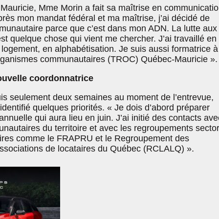
 Mauricie, Mme Morin a fait sa maîtrise en communicati
près mon mandat fédéral et ma maîtrise, j’ai décidé de
munautaire parce que c’est dans mon ADN. La lutte aux
est quelque chose qui vient me chercher. J’ai travaillé en
 logement, en alphabétisation. Je suis aussi formatrice à
organismes communautaires (TROC) Québec-Mauricie ».
nouvelle coordonnatrice
uis seulement deux semaines au moment de l’entrevue,
dentifié quelques priorités. « Je dois d’abord préparer
nuelle qui aura lieu en juin. J’ai initié des contacts ave
autaires du territoire et avec les regroupements sector
aires comme le FRAPRU et le Regroupement des
ssociations de locataires du Québec (RCLALQ) ».