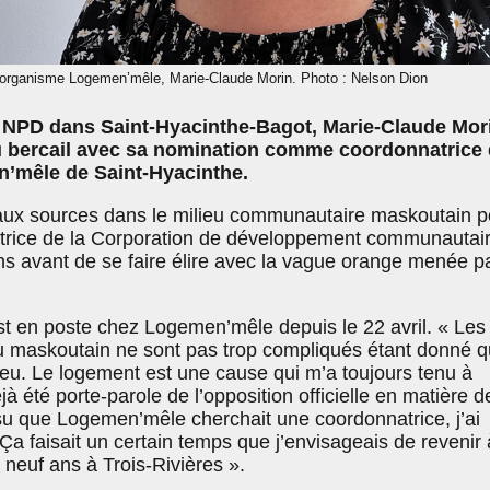
l’organisme Logemen’mêle, Marie-Claude Morin. Photo : Nelson Dion
e NPD dans Saint-Hyacinthe-Bagot, Marie-Claude Mor
au bercail avec sa nomination comme coordonnatrice
’mêle de Saint-Hyacinthe.
 aux sources dans le milieu communautaire maskoutain p
rectrice de la Corporation de développement communautai
 avant de se faire élire avec la vague orange menée p
t en poste chez Logemen’mêle depuis le 22 avril. « Les
eu maskoutain ne sont pas trop compliqués étant donné 
ieu. Le logement est une cause qui m’a toujours tenu à
éjà été porte-parole de l’opposition officielle en matière d
su que Logemen’mêle cherchait une coordonnatrice, j’ai
 Ça faisait un certain temps que j’envisageais de revenir 
neuf ans à Trois-Rivières ».