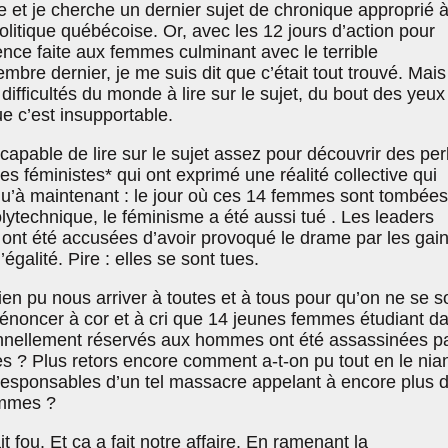
 et je cherche un dernier sujet de chronique approprié 
politique québécoise. Or, avec les 12 jours d’action pour
lence faite aux femmes culminant avec le terrible
mbre dernier, je me suis dit que c’était tout trouvé. Mais
 difficultés du monde à lire sur le sujet, du bout des yeux
e c’est insupportable.
capable de lire sur le sujet assez pour découvrir des per
s féministes* qui ont exprimé une réalité collective qui
squ’à maintenant : le jour où ces 14 femmes sont tombées
olytechnique, le féminisme a été aussi tué . Les leaders
ont été accusées d’avoir provoqué le drame par les gai
égalité. Pire : elles se sont tues.
ien pu nous arriver à toutes et à tous pour qu’on ne se so
dénoncer à cor et à cri que 14 jeunes femmes étudiant d
onnellement réservés aux hommes ont été assassinées p
s ? Plus retors encore comment a-t-on pu tout en le nia
 responsables d’un tel massacre appelant à encore plus 
emmes ?
ait fou. Et ça a fait notre affaire. En ramenant la