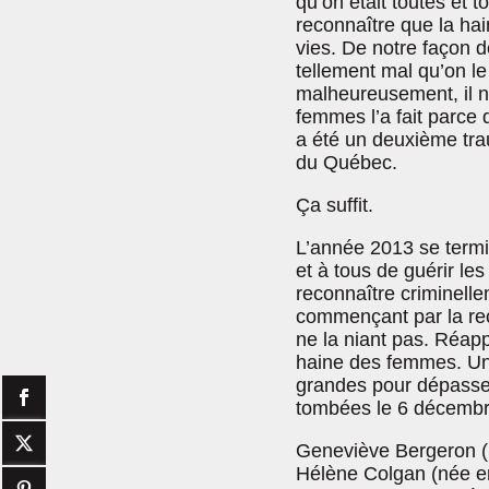
qu’on était toutes et 
reconnaître que la hai
vies. De notre façon de
tellement mal qu’on l
malheureusement, il 
femmes l’a fait parce q
a été un deuxième tra
du Québec.
Ça suffit.
L’année 2013 se termi
et à tous de guérir les
reconnaître criminell
commençant par la reco
ne la niant pas. Réapp
haine des femmes. Un q
grandes pour dépasser
tombées le 6 décembre
Geneviève Bergeron (n
Hélène Colgan (née e