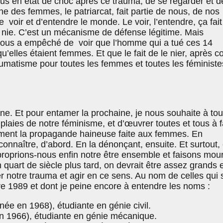
tous en état de choc après ce trauma, de se regarder et d
ne des femmes, le patriarcat, fait partie de nous, de nos
 voir et d’entendre le monde. Le voir, l’entendre, ça fait
e nie. C’est un mécanisme de défense légitime. Mais
nous a empêché de voir que l’homme qui a tué ces 14
u’elles étaient femmes. Et que le fait de le nier, après c
umatisme pour toutes les femmes et toutes les féministe
ne. Et pour entamer la prochaine, je nous souhaite à tou
 plaies de notre féminisme, et d’œuvrer toutes et tous à f
ement la propagande haineuse faite aux femmes. En
nnaître, d’abord. En la dénonçant, ensuite. Et surtout,
roprions-nous enfin notre être ensemble et faisons mouri
uart de siècle plus tard, on devrait être assez grands e
 notre trauma et agir en ce sens. Au nom de celles qui 
 1989 et dont je peine encore à entendre les noms :
ée en 1968), étudiante en génie civil.
n 1966), étudiante en génie mécanique.