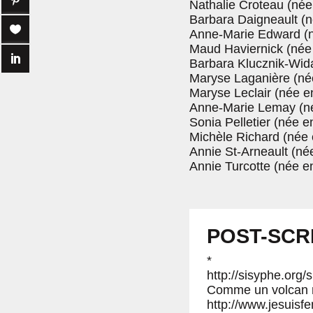
Nathalie Croteau (née
Barbara Daigneault (n
Anne-Marie Edward (n
Maud Haviernick (née 
Barbara Klucznik-Wida
Maryse Laganière (né
Maryse Leclair (née e
Anne-Marie Lemay (né
Sonia Pelletier (née 
Michèle Richard (née 
Annie St-Arneault (né
Annie Turcotte (née e
POST-SCR
*
http://sisyphe.org
Comme un volcan ma
http://www.jesuisf