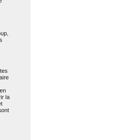
e
oup,
s
tes
aire
 en
r la
t
sont