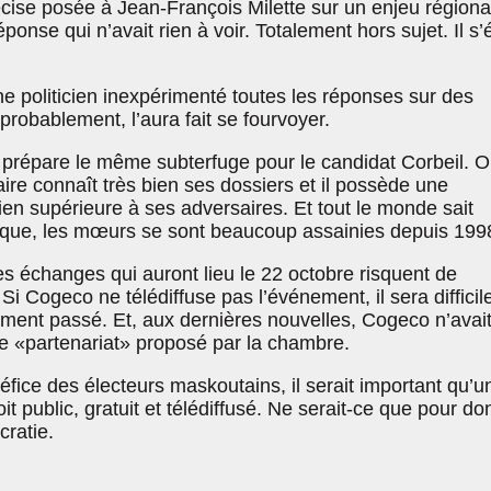
cise posée à Jean-François Milette sur un enjeu régiona
ponse qui n’avait rien à voir. Totalement hors sujet. Il s’é
ne politicien inexpérimenté toutes les réponses sur des
probablement, l’aura fait se fourvoyer.
n prépare le même subterfuge pour le candidat Corbeil. 
ire connaît très bien ses dossiers et il possède une
ien supérieure à ses adversaires. Et tout le monde sait
tique, les mœurs se sont beaucoup assainies depuis 19
es échanges qui auront lieu le 22 octobre risquent de
Si Cogeco ne télédiffuse pas l’événement, il sera difficil
aiment passé. Et, aux dernières nouvelles, Cogeco n’avai
le «partenariat» proposé par la chambre.
fice des électeurs maskoutains, il serait important qu’u
soit public, gratuit et télédiffusé. Ne serait-ce que pour d
ratie.