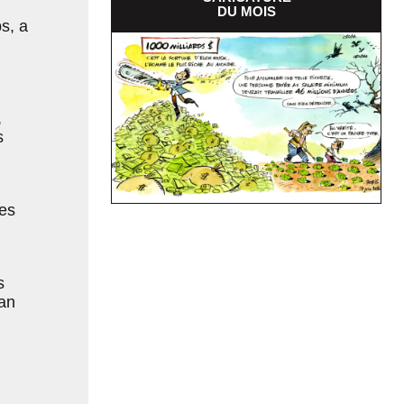
DU MOIS
s, a
,
s
des
s
lan