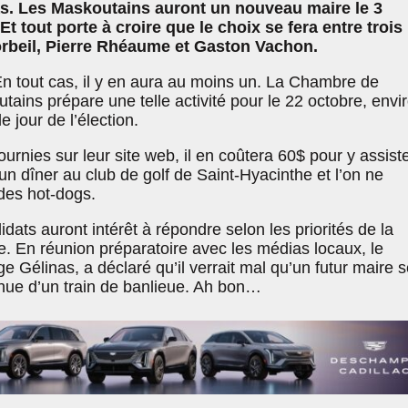
s. Les Maskoutains auront un nouveau maire le 3
 tout porte à croire que le choix se fera entre trois
beil, Pierre Rhéaume et Gaston Vachon.
En tout cas, il y en aura au moins un. La Chambre de
ins prépare une telle activité pour le 22 octobre, envi
 jour de l’élection.
ournies sur leur site web, il en coûtera 60$ pour y assiste
d’un dîner au club de golf de Saint-Hyacinthe et l’on ne
des hot-dogs.
didats auront intérêt à répondre selon les priorités de la
En réunion préparatoire avec les médias locaux, le
ge Gélinas, a déclaré qu’il verrait mal qu’un futur maire s
nue d’un train de banlieue. Ah bon…