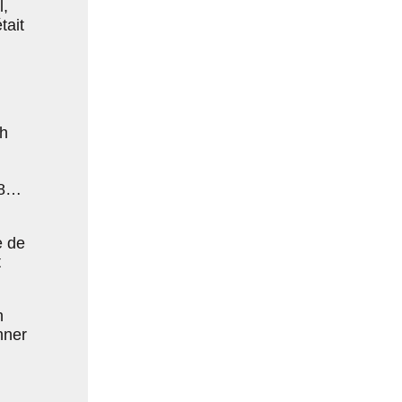
l,
tait
Oh
98…
e de
t
n
onner