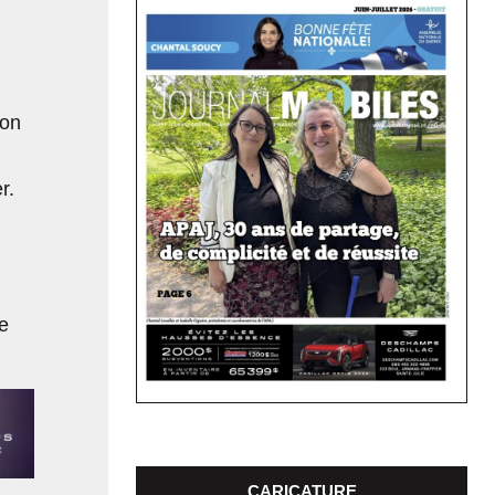
ron
r.
e
CARICATURE